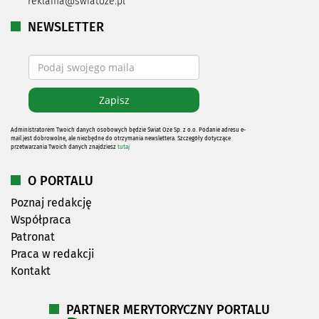
reklama@swiatoze.pl
NEWSLETTER
Administratorem Twoich danych osobowych będzie Świat Oze Sp. z o.o. Podanie adresu e-
mail jest dobrowolne, ale niezbędne do otrzymania newslettera. Szczegóły dotyczące
przetwarzania Twoich danych znajdziesz
tutaj
O PORTALU
Poznaj redakcję
Współpraca
Patronat
Praca w redakcji
Kontakt
PARTNER MERYTORYCZNY PORTALU