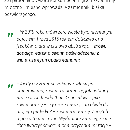
że spadła na przykład konsumpcja mięsa, nawet firmy
mleczne i mięsne wprowadziły zamienniki białka
odzwierzęcego.
–
W 2015 roku mówi zero waste było nieznanym
pojęciem. Przed 2016 rokiem dotyczyło ono
freaków, a dla wielu było abstrakcją
–
mówi,
dodając wątek o swoim doświadczeniu z
wielorazowymi opakowaniami:
–
Kiedy poszłam na zakupy z własnymi
pojemnikami, zastanawiałam się, jak odbiorą
mnie ekspedientki. 1 na 3 sprzedawczynie
zawahała się – czy może nałożyć mi oliwki do
mojego pudełka? – zastanawiała się. Zapytała:
a po co to pani robi? Wytłumaczyłam jej, że nie
chcę tworzyć śmieci, a ona przyznała mi rację –