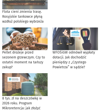
Flota cieni zmienia trasę.
Rosyjskie tankowce płyną
wzdłuż polskiego wybrzeża
Pellet drożeje przed
WFOŚiGW odmówił wypłaty
sezonem grzewczym. Czy to
dotacji. Jak dochodzić
ostatni moment na tańszy
pieniędzy z „Czystego
zakup?
Powietrza” w sądzie?
8 tys. zł na deszczówkę w
2026 roku. Program
Mikroretencja: jak złożyć