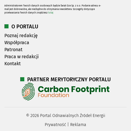
Administratorem Twoich danych osobowych będzie Świat Oze Sp. z o.o. Podanie adresu e-
mail jest dobrowolne, ale niezbędne do otrzymania newslettera. Szczegóły dotyczące
przetwarzania Twoich danych znajdziesz
tutaj
O PORTALU
Poznaj redakcję
Współpraca
Patronat
Praca w redakcji
Kontakt
PARTNER MERYTORYCZNY PORTALU
©
2026
Portal Odnawialnych Źródeł Energii
Prywatność
|
Reklama