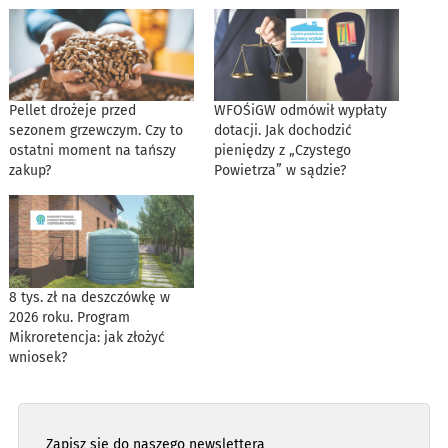
Pellet drożeje przed
WFOŚiGW odmówił wypłaty
sezonem grzewczym. Czy to
dotacji. Jak dochodzić
ostatni moment na tańszy
pieniędzy z „Czystego
zakup?
Powietrza” w sądzie?
8 tys. zł na deszczówkę w
2026 roku. Program
Mikroretencja: jak złożyć
wniosek?
Zapisz się do naszego newslettera