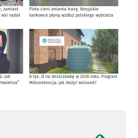
, zamiast
Flota cieni zmienia trasę. Rosyjskie
 wsi nadal
tankowce płyną wzdłuż polskiego wybrzeża
. Jak
8 tys. zł na deszczówkę w 2026 roku. Program
Powietrza”
Mikroretencja: jak złożyć wniosek?