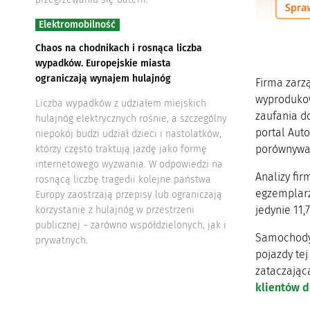
Elektromobilność
Chaos na chodnikach i rosnąca liczba
wypadków. Europejskie miasta
ograniczają wynajem hulajnóg
Firma zarz
wyprodukow
Liczba wypadków z udziałem miejskich
zaufania d
hulajnóg elektrycznych rośnie, a szczególny
portal Aut
niepokój budzi udział dzieci i nastolatków,
porównywal
którzy często traktują jazdę jako formę
internetowego wyzwania. W odpowiedzi na
Analizy fir
rosnącą liczbę tragedii kolejne państwa
egzemplarz
Europy zaostrzają przepisy lub ograniczają
jedynie 11,
korzystanie z hulajnóg w przestrzeni
publicznej – zarówno współdzielonych, jak i
Samochody 
prywatnych.
pojazdy te
zataczająca
klientów 