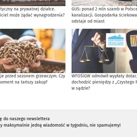
tyczny na prywatnej działce.
GUS: ponad 2 mln szamb w Polsce
iciel może żądać wynagrodzenia?
kanalizacji. Gospodarka ściekowa
odstaje od miast
eje przed sezonem grzewczym. Czy
WFOŚiGW odmówił wypłaty dotacji
moment na tańszy zakup?
dochodzić pieniędzy z „Czystego 
w sądzie?
ię do naszego newslettera
y maksymalnie jedną wiadomość w tygodniu, nie spamujemy!