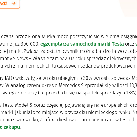
ądzana przez Elona Muska może poszczycić się wieloma osiągnięc
anie już 300 000.
egzemplarza samochodu marki Tesla
oraz
o tej marki. Zwłaszcza ostatni czynnik można bardzo łatwo zao
omotive News – właśnie tam w 2017 roku sprzedaż elektrycznych 
nych z nią niemieckich luksusowych sedanów produkowanych prz
my JATO wskazały, że w roku ubiegłym o 30% wzrosła sprzedaż Mod
y. W analogicznym okresie Mercedes S sprzedał się w ilości 13,3
7 tys. egzemplarzy (co przekłada się na spadek sprzedaży o 13%)
Tesla Model S coraz częściej pojawiają się na europejskich d
j marki, jak miało to miejsce w przypadku niemieckiego rynku. 
 coraz szersze kręgi afera dieslowa – producenci aut w testach s
do zakupu
.