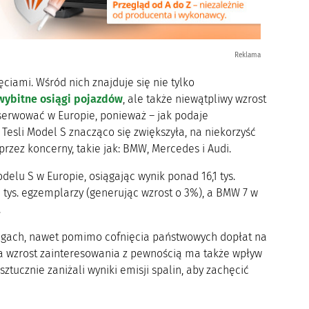
Reklama
iami. Wśród nich znajduje się nie tylko
wybitne osiągi pojazdów
, ale także niewątpliwy wzrost
bserwować w Europie, ponieważ – jak podaje
Tesli Model S znacząco się zwiększyła, na niekorzyść
ez koncerny, takie jak: BMW, Mercedes i Audi.
elu S w Europie, osiągając wynik ponad 16,1 tys.
 tys. egzemplarzy (generując wzrost o 3%), a BMW 7 w
.
rogach, nawet pomimo cofnięcia państwowych dopłat na
Na wzrost zainteresowania z pewnością ma także wpływ
ztucznie zaniżali wyniki emisji spalin, aby zachęcić