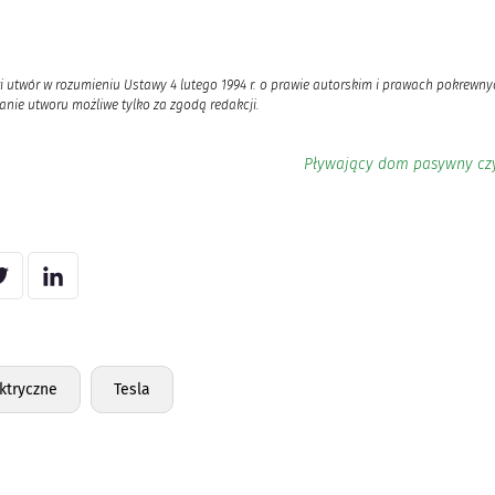
i utwór w rozumieniu Ustawy 4 lutego 1994 r. o prawie autorskim i prawach pokrewnyc
nie utworu możliwe tylko za zgodą redakcji.
Pływający dom pasywny czy
ktryczne
Tesla