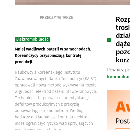
PRZECZYTAJ TAKŻE
Rozp
tros
dzia
Elektromobilność
dąże
Mniej wadliwych baterii w samochodach.
pozo
Koreańczycy przyspieszają kontrolę
korz
produkcji
Również po
Naukowcy z Koreańskiego Instytutu
komunikacj
Zaawansowanych Nauk i Technologii (KAIST)
opracowali nową metodę wykrywania różnic
w grubości elektrod baterii litowo-jonowych.
Technologia ta pozwala na identyfikację
defektów produkcyjnych z precyzją
odpowiadającą nanometrom. Według
badaczy dokładniejsza kontrola elektrod
może ograniczyć ryzyko wad sprzyjających
przegrzewaniu się baterii.