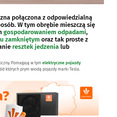
zna połączona z odpowiedzialną
posób. W tym obrębie mieszczą się
ym
gospodarowaniem odpadami
,
gu zamkniętym
oraz tak proste z
anie
resztek jedzenia
lub
giczny. Pomagają w tym
elektryczne pojazdy
ród których prym wiodą pojazdy marki Tesla.