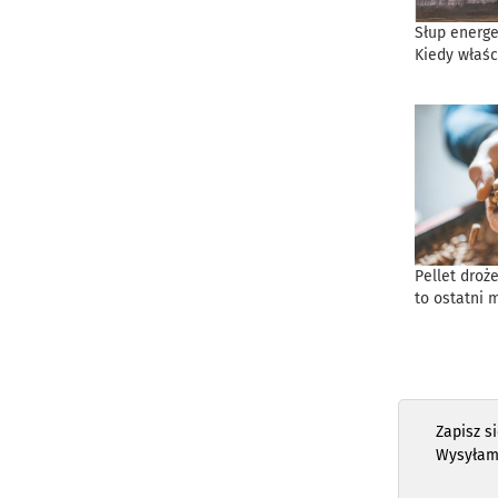
Słup energe
Kiedy właśc
Pellet droż
to ostatni 
Zapisz s
Wysyłam