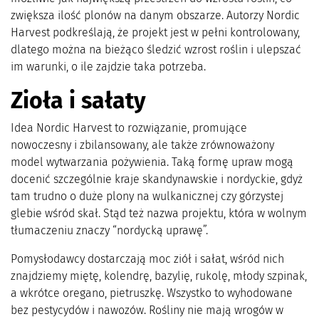
zwiększa ilość plonów na danym obszarze. Autorzy Nordic
Harvest podkreślają, że projekt jest w pełni kontrolowany,
dlatego można na bieżąco śledzić wzrost roślin i ulepszać
im warunki, o ile zajdzie taka potrzeba.
Zioła i sałaty
Idea Nordic Harvest to rozwiązanie, promujące
nowoczesny i zbilansowany, ale także zrównoważony
model wytwarzania pożywienia. Taką formę upraw mogą
docenić szczególnie kraje skandynawskie i nordyckie, gdyż
tam trudno o duże plony na wulkanicznej czy górzystej
glebie wśród skał. Stąd też nazwa projektu, która w wolnym
tłumaczeniu znaczy “nordycką uprawę”.
Pomysłodawcy dostarczają moc ziół i sałat, wśród nich
znajdziemy miętę, kolendrę, bazylię, rukolę, młody szpinak,
a wkrótce oregano, pietruszkę. Wszystko to wyhodowane
bez pestycydów i nawozów. Rośliny nie mają wrogów w