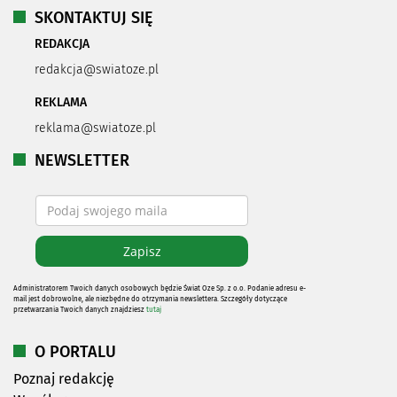
SKONTAKTUJ SIĘ
REDAKCJA
redakcja@swiatoze.pl
REKLAMA
reklama@swiatoze.pl
NEWSLETTER
Administratorem Twoich danych osobowych będzie Świat Oze Sp. z o.o. Podanie adresu e-
mail jest dobrowolne, ale niezbędne do otrzymania newslettera. Szczegóły dotyczące
przetwarzania Twoich danych znajdziesz
tutaj
O PORTALU
Poznaj redakcję