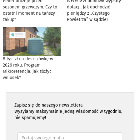
Pellet drożeje przed
WFOŚiGW odmówił wypłaty
sezonem grzewczym. Czy to
dotacji. Jak dochodzić
ostatni moment na tańszy
pieniędzy z „Czystego
zakup?
Powietrza” w sądzie?
8 tys. zł na deszczówkę w
2026 roku. Program
Mikroretencja: jak złożyć
wniosek?
Zapisz się do naszego newslettera
Wysyłamy maksymalnie jedną wiadomość w tygodniu,
nie spamujemy!