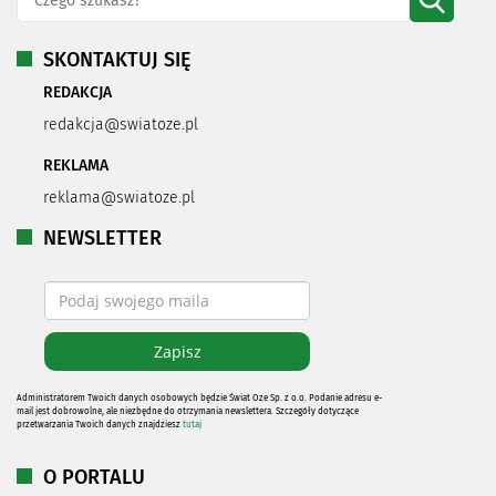
SKONTAKTUJ SIĘ
REDAKCJA
redakcja@swiatoze.pl
REKLAMA
reklama@swiatoze.pl
NEWSLETTER
Administratorem Twoich danych osobowych będzie Świat Oze Sp. z o.o. Podanie adresu e-
mail jest dobrowolne, ale niezbędne do otrzymania newslettera. Szczegóły dotyczące
przetwarzania Twoich danych znajdziesz
tutaj
O PORTALU