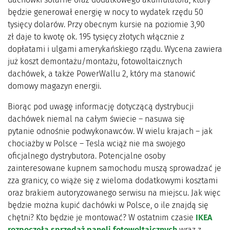
będzie generował energię w nocy to wydatek rzędu 50
tysięcy dolarów. Przy obecnym kursie na poziomie 3,90
zł daje to kwotę ok. 195 tysięcy złotych włącznie z
dopłatami i ulgami amerykańskiego rządu. Wycena zawiera
już koszt demontażu/montażu, fotowoltaicznych
dachówek, a także PowerWallu 2, który ma stanowić
domowy magazyn energii.
Biorąc pod uwagę informację dotyczącą dystrybucji
dachówek niemal na całym świecie – nasuwa się
pytanie odnośnie podwykonawców. W wielu krajach – jak
chociażby w Polsce – Tesla wciąż nie ma swojego
oficjalnego dystrybutora. Potencjalne osoby
zainteresowane kupnem samochodu muszą sprowadzać je
zza granicy, co wiąże się z wieloma dodatkowymi kosztami
oraz brakiem autoryzowanego serwisu na miejscu. Jak więc
będzie można kupić dachówki w Polsce, o ile znajdą się
chętni? Kto będzie je montować? W ostatnim czasie
IKEA
rozpoczęła sprzedaż paneli fotowoltaicznych
wraz z