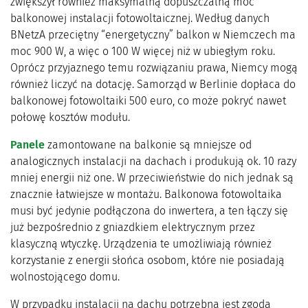
zwiększył również maksymalną dopuszczalną moc
balkonowej instalacji fotowoltaicznej. Według danych
BNetzA przeciętny “energetyczny” balkon w Niemczech ma
moc 900 W, a więc o 100 W więcej niż w ubiegłym roku.
Oprócz przyjaznego temu rozwiązaniu prawa, Niemcy mogą
również liczyć na dotację. Samorząd w Berlinie dopłaca do
balkonowej fotowoltaiki 500 euro, co może pokryć nawet
połowę kosztów modułu.
Panele
zamontowane na balkonie są mniejsze od
analogicznych instalacji na dachach i produkują ok. 10 razy
mniej energii niż one. W przeciwieństwie do nich jednak są
znacznie łatwiejsze w montażu. Balkonowa fotowoltaika
musi być jedynie podłączona do inwertera, a ten łączy się
już bezpośrednio z gniazdkiem elektrycznym przez
klasyczną wtyczkę. Urządzenia te umożliwiają również
korzystanie z energii słońca osobom, które nie posiadają
wolnostojącego domu.
W przypadku instalacji na dachu potrzebna jest zgoda