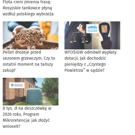
Flota cieni zmienia trasę.
Rosyjskie tankowce płyną
wzdłuż polskiego wybrzeża
Pellet drożeje przed
WFOŚiGW odmówił wypłaty
sezonem grzewczym. Czy to
dotacji. Jak dochodzić
ostatni moment na tańszy
pieniędzy z „Czystego
zakup?
Powietrza” w sądzie?
8 tys. zł na deszczówkę w
2026 roku. Program
Mikroretencja: jak złożyć
wniosek?