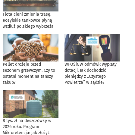
Flota cieni zmienia trasę.
Rosyjskie tankowce płyną
wzdłuż polskiego wybrzeża
Pellet drożeje przed
WFOŚiGW odmówił wypłaty
sezonem grzewczym. Czy to
dotacji. Jak dochodzić
ostatni moment na tańszy
pieniędzy z „Czystego
zakup?
Powietrza” w sądzie?
8 tys. zł na deszczówkę w
2026 roku. Program
Mikroretencja: jak złożyć