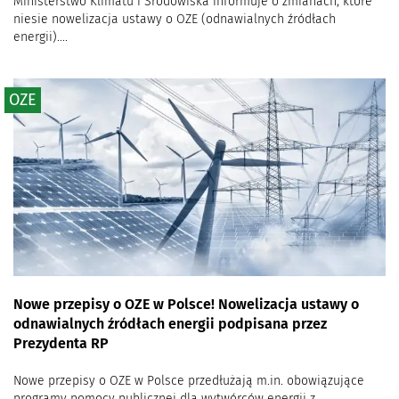
Ministerstwo Klimatu i Środowiska informuje o zmianach, które
niesie nowelizacja ustawy o OZE (odnawialnych źródłach
energii)....
OZE
Nowe przepisy o OZE w Polsce! Nowelizacja ustawy o
odnawialnych źródłach energii podpisana przez
Prezydenta RP
Nowe przepisy o OZE w Polsce przedłużają m.in. obowiązujące
programy pomocy publicznej dla wytwórców energii z