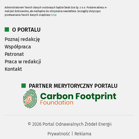
Administratorem Twoich danych osobowych będzie Świat Oze Sp. z o.o. Podanie adresu e-
mail jest dobrowolne, ale niezbędne do otrzymania newslettera. Szczegóły dotyczące
przetwarzania Twoich danych znajdziesz
tutaj
O PORTALU
Poznaj redakcję
Współpraca
Patronat
Praca w redakcji
Kontakt
PARTNER MERYTORYCZNY PORTALU
©
2026
Portal Odnawialnych Źródeł Energii
Prywatność
|
Reklama