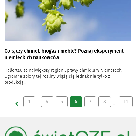
Co łączy chmiel, biogaz i meble? Poznaj eksperyment
niemieckich naukowców
Hallertau to największy region uprawy chmielu w Niemczech.
Ogromne zbiory tej rośliny wiążą się jednak nie tylko z
produkcją...
…
1
4
5
6
7
8
11
…