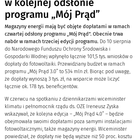
w kolejnej odsłonie
programu „Mój Prąd”
Magazyny energii mają być obję
te dop
łatami w ramach
czwartej odsłony programu „Mój Prąd”. Obecnie trwa
nabór w ramach trzeciej edycji programu.
Do 10 sierpnia
do Narodowego Funduszu Ochrony Środowiska i
Gospodarki Wodnej wpłynęło łącznie 101,5 tys. wniosków o
dopłaty do fotowoltaiki. Przewidziany budżet w ramach
programu „Mój Prąd 3.0” to 534 mln zł. Biorąc pod uwagę,
że dopłaty wynoszą 3 tys. zł, na wsparcie może liczyć
łącznie ok. 178 tys. beneficjentów.
W czerwcu na spotkaniu z dziennikarzami wiceminister
klimatu i pełnomocnik rządu ds. OZE Ireneusz Zyska
wskazywał, że kolejna edycja – „Mój Prąd 4.0” – będzie
obejmowała swoimi dopłatami poza samymi instalacjami
fotowoltaicznymi, także magazyny energii. Wiceminister
powiedział, że dopłaty nie będą wyższe niż 50 proc. kosztu