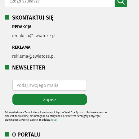
SKONTAKTUJ SIĘ
REDAKCJA
redakcja@swiatoze.pl
REKLAMA
reklama@swiatoze.pl
NEWSLETTER
Administratorem Twoich danych osobowych będzie Świat Oze Sp. z o.o. Podanie adresu e-
mail jest dobrowolne, ale niezbędne do otrzymania newslettera. Szczegóły dotyczące
przetwarzania Twoich danych znajdziesz
tutaj
O PORTALU