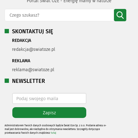
Portal Świat OZE - Energię mamy w naturze
SKONTAKTUJ SIĘ
REDAKCJA
redakcja@swiatoze.pl
REKLAMA
reklama@swiatoze.pl
NEWSLETTER
Administratorem Twoich danych osobowych będzie Świat Oze Sp. z o.o. Podanie adresu e-
mail jest dobrowolne, ale niezbędne do otrzymania newslettera. Szczegóły dotyczące
przetwarzania Twoich danych znajdziesz
tutaj