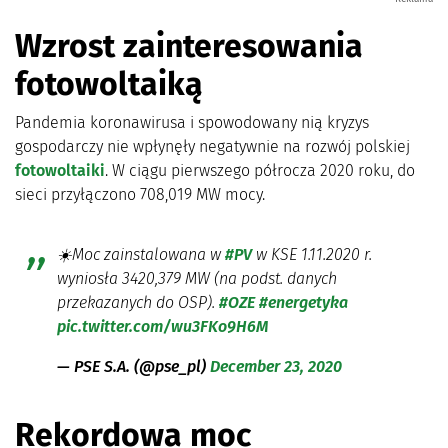
Wzrost zainteresowania
fotowoltaiką
Pandemia koronawirusa i spowodowany nią kryzys
gospodarczy nie wpłynęły negatywnie na rozwój polskiej
fotowoltaiki
. W ciągu pierwszego półrocza 2020 roku, do
sieci przyłączono 708,019 MW mocy.
☀️Moc zainstalowana w
#PV
w KSE 1.11.2020 r.
wyniosła 3420,379 MW (na podst. danych
przekazanych do OSP).
#OZE
#energetyka
pic.twitter.com/wu3FKo9H6M
— PSE S.A. (@pse_pl)
December 23, 2020
Rekordowa moc