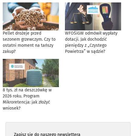
Pellet drożeje przed
WFOŚiGW odmówił wypłaty
sezonem grzewczym. Czy to
dotacji. Jak dochodzić
ostatni moment na tańszy
pieniędzy z „Czystego
zakup?
Powietrza” w sądzie?
8 tys. zł na deszczówkę w
2026 roku. Program
Mikroretencja: jak złożyć
wniosek?
Zapisz się do naszego newslettera