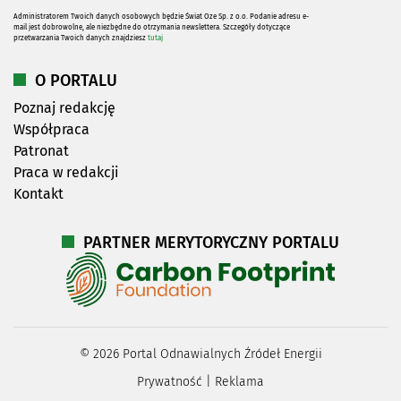
Administratorem Twoich danych osobowych będzie Świat Oze Sp. z o.o. Podanie adresu e-
mail jest dobrowolne, ale niezbędne do otrzymania newslettera. Szczegóły dotyczące
przetwarzania Twoich danych znajdziesz
tutaj
O PORTALU
Poznaj redakcję
Współpraca
Patronat
Praca w redakcji
Kontakt
PARTNER MERYTORYCZNY PORTALU
©
2026
Portal Odnawialnych Źródeł Energii
Prywatność
|
Reklama