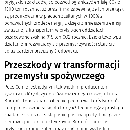
brytyjskich zakładów, co pozwoli ograniczyć emisję CO₂ o
1500 ton rocznie. Już teraz firma zapewnia, że ich przekąski
są produkowane w piecach zasilanych w 100% z
odnawialnych źródeł energii, a dzięki zmniejszeniu emisji
związanej z transportem w brytyjskich oddziałach
oszacowano zysk na 915 ton CO2 rocznie. Dzięki tego typu
działaniom rozwijający się przemysł żywności staje się
coraz bardziej przyjazny środowisku.
Przeszkody w transformacji
przemysłu spożywczego
PepsiCo nie jest jedynym tak wielkim producentem
żywności, który dąży do zrównoważonego rozwoju. Firma
Burton’s Foods, znana obecnie pod nazwą Fox’s Burton’s
Companies zwróciła się do firmy 42 Technology z prośbą o
zbadanie szans na zastąpienie pieców opartych na gazie
ziemnym piecami elektrycznymi. Burton’s Foods jest
brytyjskim producentem oraz drugim pod względem