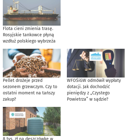
Flota cieni zmienia trasę.
Rosyjskie tankowce płyną
wzdłuż polskiego wybrzeża
Pellet drożeje przed
WFOŚiGW odmówił wypłaty
sezonem grzewczym. Czy to
dotacji. Jak dochodzić
ostatni moment na tańszy
pieniędzy z „Czystego
zakup?
Powietrza” w sądzie?
8 tys. zł na deszczówkę w