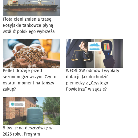
Flota cieni zmienia trasę.
Rosyjskie tankowce płyną
wzdłuż polskiego wybrzeża
Pellet drożeje przed
WFOŚiGW odmówił wypłaty
sezonem grzewczym. Czy to
dotacji. Jak dochodzić
ostatni moment na tańszy
pieniędzy z „Czystego
zakup?
Powietrza” w sądzie?
8 tys. zł na deszczówkę w
2026 roku. Program