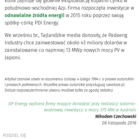
która zajmuje się głównie eksploatacją kopalnii cynku w
południowo-wschodniej Azji. Firma rozpoczęła inwestycje w
odnawialne źródła energii
w 2015 roku poprzez swoją
spółkę-córkę PDI Energy.
We wrześniu br., Tajlandzkie media donosiły, że Padaeng
Industry chce zainwestować około 43 miliony dolarów w
zainstalowanie co najmniej 13 MWp nowych mocy PV w
Japonii.
Artykuł stanowi utwór w rozumieniu Ustawy 4 lutego 1994 r. o prawie autorskim
i prawach pokrewnych. Wszelkie prawa autorskie przysługują swiatoze.pl.
Dalsze rozpowszechnianie utworu możliwe tylko za zgodą redakcji.
DP Energy wybiera firmy mające doradzać przy realizacji solarno-
wiatrowej inwestycji o mocy 375 MW w Australii
Nikodem Czechowski
06 listopada 2016
PODZIEL SIĘ