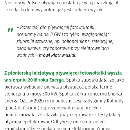
Niestety w Polsce pływające instalacje wciąż raczkują. A
szkoda, bo krajowy potencjał jest całkiem wysoki.
–
Potencjał dla pływającej fotowoltaiki
oceniamy na ok. 3 GW i to tylko uwzględniając
zbiorniki sztuczne, np. pokopalniane, retencyjne,
osadnikowe, czy zaporowe przy elektrowniach
wodnych
–
mówi Piotr Musiał.
Z pionierską inicjatywą pływającej fotowoltaiki wyszła
w sierpniu 2018 roku Energa.
Spółka zapowiadała, że jako
pierwsza wybuduje pierwszą pływającą polską farmę
słoneczną o mocy 500 kW. Spółka córka koncernu Energa –
Energa OZE, w 2020 roku podczas sesji rady gminy Kolbudy
(pod Gdańskiem) zaprezentowała swój projekt i
poinformowała, że zdążyła już przeprowadzić testy takiej
pływającej elektrowni. Odbyły się one na Jeziorze
Łapińskim, gdzie spółka posiada Elektrownię Wodną