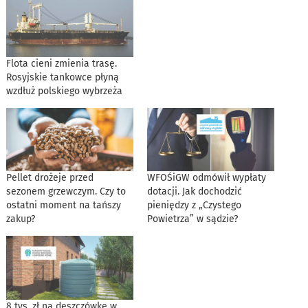
Flota cieni zmienia trasę.
Rosyjskie tankowce płyną
wzdłuż polskiego wybrzeża
Pellet drożeje przed
WFOŚiGW odmówił wypłaty
sezonem grzewczym. Czy to
dotacji. Jak dochodzić
ostatni moment na tańszy
pieniędzy z „Czystego
zakup?
Powietrza” w sądzie?
8 tys. zł na deszczówkę w