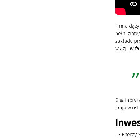
Firma dąży
pełni zint
zakładu pr
w Azji.
W fa
Gigafabryk
kraju w ost
Inwes
LG Energy 