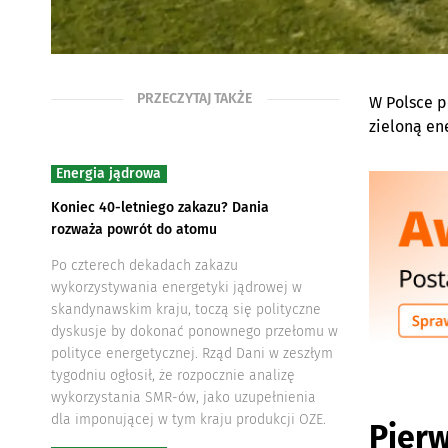
PRZECZYTAJ TAKŻE
W Polsce p
zieloną en
Energia jądrowa
Koniec 40-letniego zakazu? Dania
rozważa powrót do atomu
Po czterech dekadach zakazu
wykorzystywania energetyki jądrowej w
skandynawskim kraju, toczą się polityczne
dyskusje by dokonać ponownego przełomu w
polityce energetycznej. Rząd Dani w zeszłym
tygodniu ogłosił, że rozpocznie analizę
wykorzystania SMR-ów, jako uzupełnienia
dla imponującej w tym kraju produkcji OZE.
Pier