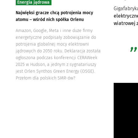
Energia jądrowa
Gigafabryk
Najwięksi gracze chcą potrojenia mocy
elektryczn
atomu – wśród nich spółka Orlenu
wiatrowej 
Amazon, Google, Meta i inne duże firmy
energetyczne podpisały zobowiązanie do
potrojenia globalnej mocy elektrowni
jądrowych do 2050 roku. Deklaracja została
ogłoszona podczas konferencji CERAWeek
2025 w Hudson, a jednym z sygnatariuszy
jest Orlen Synthos Green Energy (OSGE).
Przełom dla polskich SMR-ów?