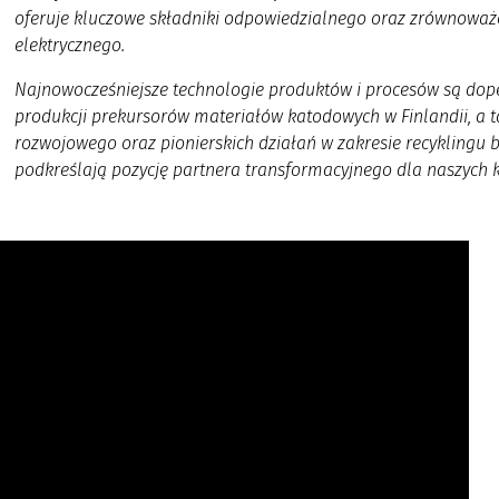
oferuje kluczowe składniki odpowiedzialnego oraz zrównoważ
elektrycznego.
Najnowocześniejsze technologie produktów i procesów są dope
produkcji prekursorów materiałów katodowych w Finlandii, a 
rozwojowego oraz pionierskich działań w zakresie recyklingu ba
podkreślają pozycję partnera transformacyjnego dla naszych 