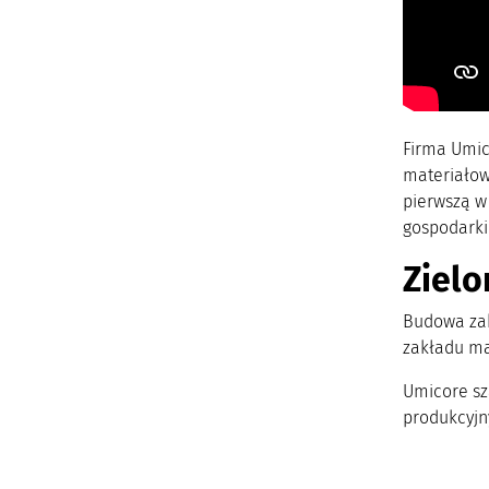
Firma Umic
materiałową
pierwszą w
gospodarki
Zielo
Budowa zak
zakładu ma
Umicore sz
produkcyjn