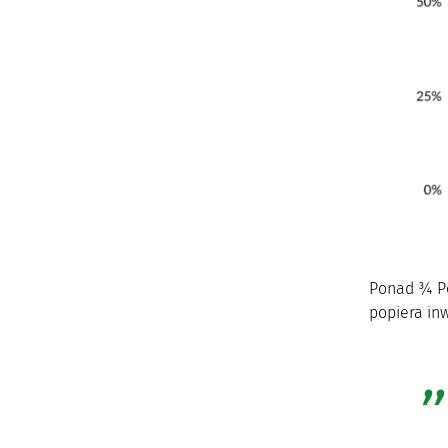
Ponad ¾ Po
popiera inw