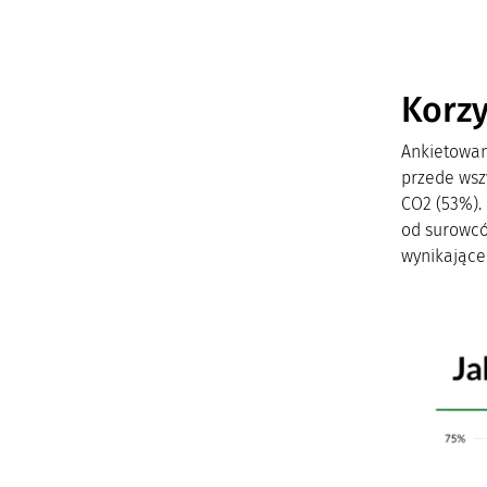
Korzy
Ankietowani
przede wszy
CO2 (53%).
od surowcó
wynikające 