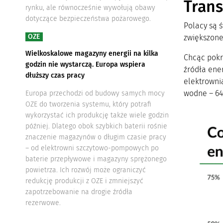
Trans
rynku, ale równocześnie wywołują obawy
dotyczące bezpieczeństwa pożarowego.
Polacy są 
OZE
zwiększone
Wielkoskalowe magazyny energii na kilka
Chcąc pokr
godzin nie wystarczą. Europa wspiera
źródła ener
dłuższy czas pracy
elektrowni
wodne – 64
Europa przechodzi od budowy samych mocy
OZE do tworzenia systemu, który potrafi
wykorzystać ich produkcję także wiele godzin
później. Dlatego obok szybkich baterii rośnie
znaczenie magazynów o długim czasie pracy
– od elektrowni szczytowo-pompowych po
baterie przepływowe i magazyny sprężonego
powietrza. Ich rozwój może ograniczyć
redukcję produkcji z OZE i zmniejszyć
zapotrzebowanie na drogie źródła
rezerwowe.