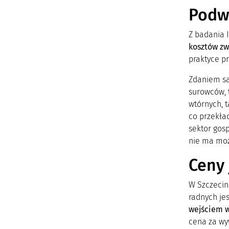
Podwy
Z badania 
kosztów z
praktyce p
Zdaniem sa
surowców,
wtórnych, 
co przekła
sektor gos
nie ma moż
Ceny 
W Szczecin
radnych je
wejściem w
cena za wy