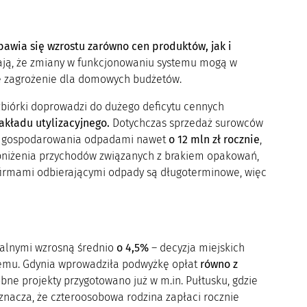
awia się wzrostu zarówno cen produktów, jak i
lają, że zmiany w funkcjonowaniu systemu mogą w
lne zagrożenie dla domowych budżetów.
órki doprowadzi do dużego deficytu cennych
 zakładu utylizacyjnego.
Dotychczas sprzedaż surowców
temu gospodarowania odpadami nawet
o 12 mln zł rocznie
,
niżenia przychodów związanych z brakiem opakowań,
irmami odbierającymi odpady są długoterminowe, więc
alnymi wzrosną średnio
o 4,5%
– decyzja miejskich
temu. Gdynia wprowadziła podwyżkę opłat
równo z
bne projekty przygotowano już w m.in. Pułtusku, gdzie
oznacza, że czteroosobowa rodzina zapłaci rocznie