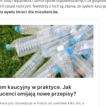
m budzi wątpliwości samorządów odpowiedzialnych za gospodar
ych zasad rozliczeń. Niektórzy z nich są zdania, że system ka
za wywóz śmieci dla mieszkańców.