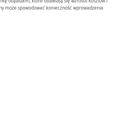
kę odpadami, które obawiają się wzrostu kosztów i
ucyjny może spowodować konieczność wprowadzenia