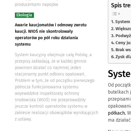
Spis tre
producentami napojów.
Ekologia
System 
Awarie kaucjomatów i odmowy zwrotu
Większo
kaucji. WIOŚ nie skontrolowały
Podwyżk
operatorów po pół roku działania
Ceny ju
systemu
Brak ws
System kaucyjny obejmuje całą Polskę, a
Zysk dl
przepisy zakładają, że w każdej gminie
powinien działać co najmniej jeden
Syste
stacjonarny punkt odbioru opakowań.
Problem w tym, że od początku pierwszego
Od początk
półrocza funkcjonowania systemu
butelkach 
wojewódzkie inspektoraty ochrony
przepisami 
środowiska (WIOŚ) nie przeprowadziły
opakowania
jeszcze kontroli operatorów systemu w
półkach.
We
zakresie realizacji obowiązków wynikających
z ustawy.
ma działać