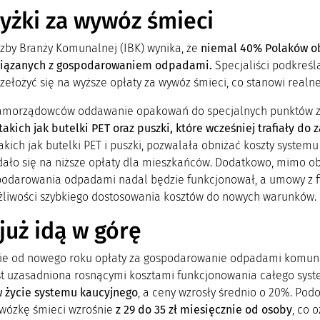
żki za wywóz śmieci
Izby Branży Komunalnej (IBK) wynika, że
niemal 40% Polaków ob
wiązanych z gospodarowaniem odpadami.
Specjaliści podkreś
rzełożyć się na wyższe opłaty za wywóz śmieci, co stanowi rea
morządowców oddawanie opakowań do specjalnych punktów zbi
takich jak butelki PET oraz puszki, które wcześniej trafiały do
takich jak butelki PET i puszki, pozwalała obniżać koszty sys
dało się na niższe opłaty dla mieszkańców.
Dodatkowo, mimo ob
podarowania odpadami nadal będzie funkcjonował, a umowy z f
liwości szybkiego dostosowania kosztów do nowych warunków.
już idą w górę
ie od nowego roku opłaty za gospodarowanie odpadami komun
st uzasadniona rosnącymi kosztami funkcjonowania całego sys
 życie systemu kaucyjnego
, a ceny wzrosły średnio o 20%. Podo
wózkę śmieci wzrośnie
z 29 do 35 zł miesięcznie od osoby
, co 