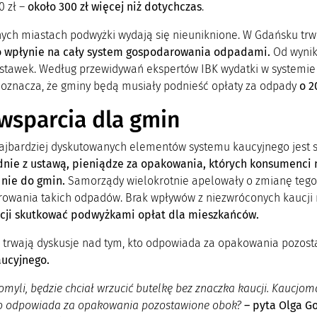
0 zł –
około 300 zł więcej niż dotychczas
.
nych miastach podwyżki wydają się nieuniknione. W Gdańsku trwa
o wpłynie na cały system gospodarowania odpadami.
Od wynik
stawek. Według przewidywań ekspertów IBK wydatki w systemi
o oznacza, że gminy będą musiały podnieść opłaty za odpady
o 2
wsparcia dla gmin
ajbardziej dyskutowanych elementów systemu kaucyjnego jest
dnie z ustawą, pieniądze za opakowania, których konsumenci n
 nie do gmin.
Samorządy wielokrotnie apelowały o zmianę tego 
owania takich odpadów. Brak wpływów z niezwróconych kaucji
cji skutkować podwyżkami opłat dla mieszkańców.
trwają dyskusje nad tym, kto odpowiada za opakowania pozos
ucyjnego.
pomyli, będzie chciał wrzucić butelkę bez znaczka kaucji. Kaucjom
to odpowiada za opakowania pozostawione obok?
– pyta
Olga G