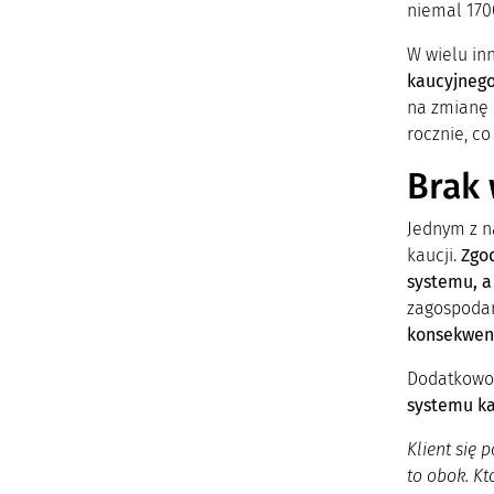
niemal 170
W wielu in
kaucyjneg
na zmianę 
rocznie, c
Brak 
Jednym z n
kaucji.
Zgo
systemu, a
zagospodar
konsekwen
Dodatkowo 
systemu ka
Klient się 
to obok. K