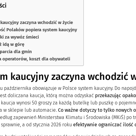
ści
kaucyjny zaczyna wchodzić w życie
ść Polaków popiera system kaucyjny
i za wywóz śmieci
ż idą w górę
parcia dla gmin
a operatorów, koszt dla obywateli
m kaucyjny zaczyna wchodzić w
u października obowiązuje w Polsce system kaucyjny. Do napoj
jest doliczana kaucja, którą można odzyskać
przekazując opakow
kaucja wynosi 50 groszy za każdą butelkę lub puszkę o pojemnoś
 w sklepie lub automacie.
Co ważne dotyczy to tylko nowych 
dług zapewnień Ministerstwa Klimatu i Środowiska (MKiŚ) po t
 sprawnie, a od stycznia 2026 roku
efektywnie ograniczać ilość