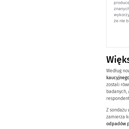
Więks
Według now
kaucyjneg
zostali rów
badanych, a
respondentó
Z sondażu 
zamierza k
odpadów p