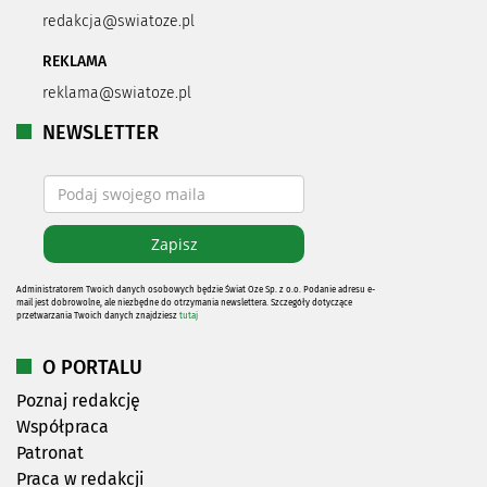
redakcja@swiatoze.pl
REKLAMA
reklama@swiatoze.pl
NEWSLETTER
Administratorem Twoich danych osobowych będzie Świat Oze Sp. z o.o. Podanie adresu e-
mail jest dobrowolne, ale niezbędne do otrzymania newslettera. Szczegóły dotyczące
przetwarzania Twoich danych znajdziesz
tutaj
O PORTALU
Poznaj redakcję
Współpraca
Patronat
Praca w redakcji