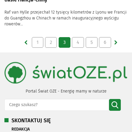
Raf van Hylle przejechał 12 tysięcy kilometrów z Lyonu we Francji
do Guangzhou w Chinach w ramach inauguracyjnego wyścigu
rowerów...
1
2
3
4
5
6
Portal Świat OZE - Energię mamy w naturze
SKONTAKTUJ SIĘ
REDAKCJA