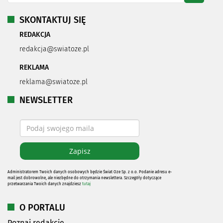
SKONTAKTUJ SIĘ
REDAKCJA
redakcja@swiatoze.pl
REKLAMA
reklama@swiatoze.pl
NEWSLETTER
Administratorem Twoich danych osobowych będzie Świat Oze Sp. z o.o. Podanie adresu e-
mail jest dobrowolne, ale niezbędne do otrzymania newslettera. Szczegóły dotyczące
przetwarzania Twoich danych znajdziesz
tutaj
O PORTALU
Poznaj redakcję