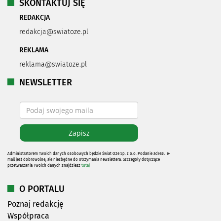
SKONTAKTUJ SIĘ
REDAKCJA
redakcja@swiatoze.pl
REKLAMA
reklama@swiatoze.pl
NEWSLETTER
Administratorem Twoich danych osobowych będzie Świat Oze Sp. z o.o. Podanie adresu e-
mail jest dobrowolne, ale niezbędne do otrzymania newslettera. Szczegóły dotyczące
przetwarzania Twoich danych znajdziesz
tutaj
O PORTALU
Poznaj redakcję
Współpraca