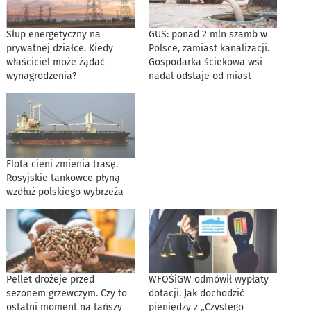
Słup energetyczny na
GUS: ponad 2 mln szamb w
prywatnej działce. Kiedy
Polsce, zamiast kanalizacji.
właściciel może żądać
Gospodarka ściekowa wsi
wynagrodzenia?
nadal odstaje od miast
Flota cieni zmienia trasę.
Rosyjskie tankowce płyną
wzdłuż polskiego wybrzeża
Pellet drożeje przed
WFOŚiGW odmówił wypłaty
sezonem grzewczym. Czy to
dotacji. Jak dochodzić
ostatni moment na tańszy
pieniędzy z „Czystego