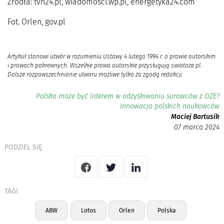
Źródła: tvn24.pl, wiadomosci.wp.pl, energetyka24.com
Fot. Orlen, gov.pl
Artykuł stanowi utwór w rozumieniu Ustawy 4 lutego 1994 r. o prawie autorskim
i prawach pokrewnych. Wszelkie prawa autorskie przysługują swiatoze.pl.
Dalsze rozpowszechnianie utworu możliwe tylko za zgodą redakcji.
Polska może być liderem w odzyskiwaniu surowców z OZE?
Innowacja polskich naukowców
Maciej Bartusik
07 marca 2024
PODZIEL SIĘ
TAGI
ABW
Lotos
Orlen
Polska