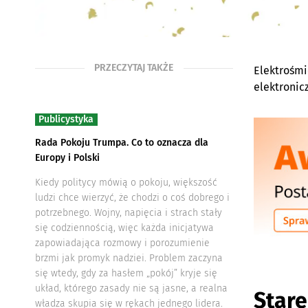
PRZECZYTAJ TAKŻE
Elektrośmie
elektronic
Publicystyka
Rada Pokoju Trumpa. Co to oznacza dla
Europy i Polski
Kiedy politycy mówią o pokoju, większość
ludzi chce wierzyć, że chodzi o coś dobrego i
potrzebnego. Wojny, napięcia i strach stały
się codziennością, więc każda inicjatywa
zapowiadająca rozmowy i porozumienie
brzmi jak promyk nadziei. Problem zaczyna
się wtedy, gdy za hasłem „pokój” kryje się
układ, którego zasady nie są jasne, a realna
Stare
władza skupia się w rękach jednego lidera.