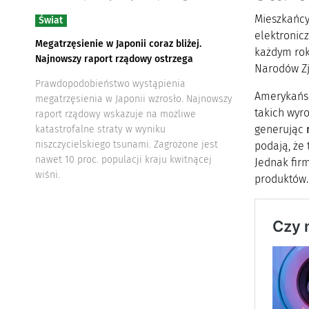
Mieszkańcy 
Świat
elektronicz
Megatrzęsienie w Japonii coraz bliżej.
każdym rok
Najnowszy raport rządowy ostrzega
Narodów Zj
Prawdopodobieństwo wystąpienia
Amerykańsk
megatrzęsienia w Japonii wzrosło. Najnowszy
takich wyro
raport rządowy wskazuje na możliwe
generując
katastrofalne straty w wyniku
niszczycielskiego tsunami. Zagrożone jest
podają, że 
nawet 10 proc. populacji kraju kwitnącej
Jednak fir
wiśni.
produktów.