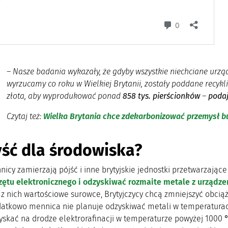
–
Nasze badania wykazały, że gdyby wszystkie niechciane urzą
wyrzucamy co roku w Wielkiej Brytanii, zostały poddane recyk
złota, aby wyprodukować ponad
858 tys. pierścionków
–
podaj
Czytaj też:
Wielka Brytania chce zdekarbonizować przemysł 
ść dla środowiska?
icy zamierzają pójść i inne brytyjskie jednostki przetwarzając
zętu elektronicznego i odzyskiwać rozmaite metale z urządze
 z nich wartościowe surowce, Brytyjczycy chcą zmniejszyć ob
datkowo mennica nie planuje odzyskiwać metali w temperaturach
skać na drodze elektrorafinacji w temperaturze powyżej 1000 ℃