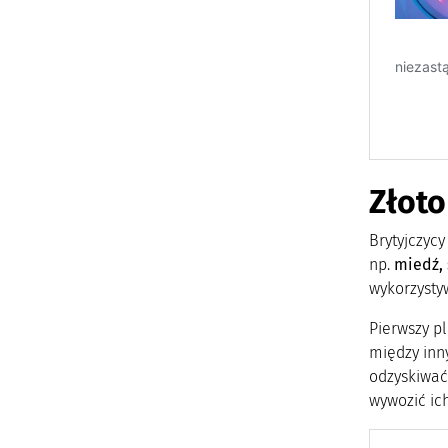
Złoto
Brytyjczyc
np.
miedź, 
wykorzysty
Pierwszy p
między inn
odzyskiwa
wywozić ic