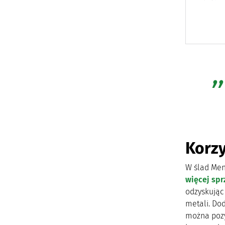
Korzy
W ślad Menn
więcej spr
odzyskując
metali. Do
można pozy