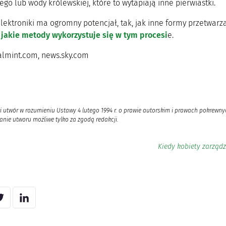
go lub wody królewskiej, które to wytapiają inne pierwiastki.
elektroniki ma ogromny potencjał, tak, jak inne formy przetwar
i jakie metody wykorzystuje się w tym procesi
e.
yalmint.com, news.sky.com
i utwór w rozumieniu Ustawy 4 lutego 1994 r. o prawie autorskim i prawach pokrewnyc
nie utworu możliwe tylko za zgodą redakcji.
Kiedy kobiety zarządz