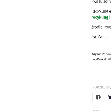
kwasu solne
Recykling 
recykling 
źródło: ro
fot. Canva
Artykuł stanow
rozpowszechnia
PODZIEL SIĘ