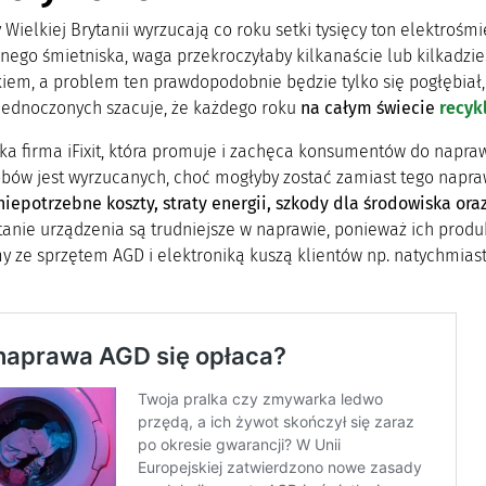
Wielkiej Brytanii wyrzucają co roku setki tysięcy ton elektrośm
nego śmietniska, waga przekroczyłaby kilkanaście lub kilkadzie
iem, a problem ten prawdopodobnie będzie tylko się pogłębiał, 
ednoczonych szacuje, że każdego roku
na całym świecie
recyk
a firma iFixit, która promuje i zachęca konsumentów do napraw 
bów jest wyrzucanych, choć mogłyby zostać zamiast tego naprawi
niepotrzebne koszty, straty energii, szkody dla środowiska or
tanie urządzenia są trudniejsze w naprawie, ponieważ ich produ
my ze sprzętem AGD i elektroniką kuszą klientów np. natychmi