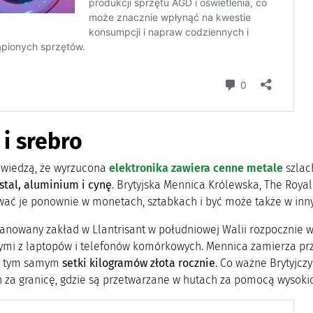
 i srebro
y wiedzą, że wyrzucona
elektronika zawiera cenne metale
szlac
stal, aluminium i cynę
. Brytyjska Mennica Królewska, The Royal
wać je ponownie w monetach, sztabkach i być może także w inn
lanowany zakład w Llantrisant w południowej Walii rozpocznie 
ymi z laptopów i telefonów komórkowych. Mennica zamierza prz
ć tym samym
setki kilogramów złota rocznie
. Co ważne Brytyjcz
h za granicę, gdzie są przetwarzane w hutach za pomocą wysoki