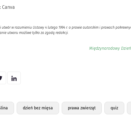
a: Canva
i utwór w rozumieniu Ustawy 4 lutego 1994 r. o prawie autorskim i prawach pokrewnyc
nie utworu możliwe tylko za zgodą redakcji.
Międzynarodowy Dzień 
ślina
dzień bez mięsa
prawa zwierząt
quiz