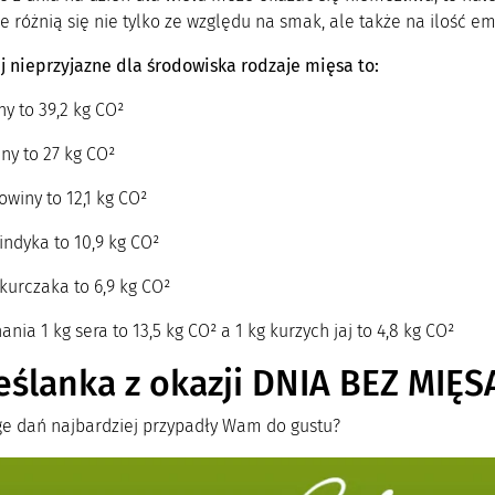
 różnią się nie tylko ze względu na smak, ale także na ilość emi
j nieprzyjazne dla środowiska rodzaje mięsa to:
ny to 39,2 kg CO²
ny to 27 kg CO²
owiny to 12,1 kg CO²
indyka to 10,9 kg CO²
kurczaka to 6,9 kg CO²
nia 1 kg sera to 13,5 kg CO² a 1 kg kurzych jaj to 4,8 kg CO²
ślanka z okazji DNIA BEZ MIĘS
ge dań najbardziej przypadły Wam do gustu?