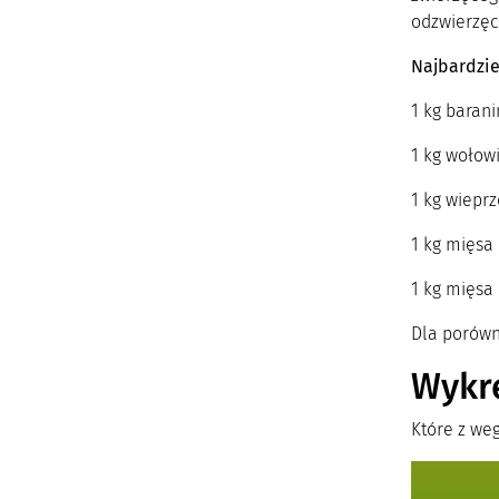
odzwierzęce
Najbardzie
1 kg barani
1 kg wołowi
1 kg wieprz
1 kg mięsa 
1 kg mięsa 
Dla porówna
Wykre
Które z we