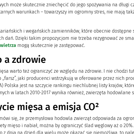
ych może skutecznie zniechęcić do jego spożywania na długi cz
arnych warunkach – towarzyszy im ogromny stres, nie mają takż
tariańskich i wegańskich zamienników, które obecnie dostępne 
h dań. Dzięki takim propozycjom nie trzeba rezygnować ze sm
wietrza
mogą skutecznie je zastępować.
 a zdrowie
ęsa warto też ograniczyć ze względu na zdrowie. I nie chodzi tu
 „farsz”, jaki producenci wstrzykują w oferowane przez nich pro
) Polska jest na szczycie rankingu niechlubnej listy krajów, któ
ych w latach 2010-2017 wynika również, zwierzęta hodowlane sp
cie mięsa a emisja CO²
ówi się, że przemysłowa hodowla zwierząt odpowiada za ogrom
iety mięso i nabiał, można by ograniczyć ślad węglowy aż o 20%
o z dnia na dzień dla wielu może okazać się niemożliwa, to nal