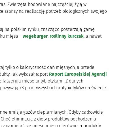
as. Zwierzęta hodowlane najczęściej żyją w
e szansy na realizację potrzeb biologicznych swojego
są na polskim rynku, znacząco poszerzają gamę
aku mięsa –
wegeburger
,
roślinny kurczak
, a nawet
taj tylko o kaloryczność dań mięsnych, a przede
dukty. Jak wykazał raport
Raport Europejskiej Agencji
re faszerują mięso antybiotykami. Z danych
ożywają 73 proc. wszystkich antybiotyków na świecie.
ne emisje gazów cieplarnianych. Gdyby całkowicie
. Choć eliminacja z diety produktów pochodzenia
eży pamiętać, że mięso mięsu nierówne, a produkty