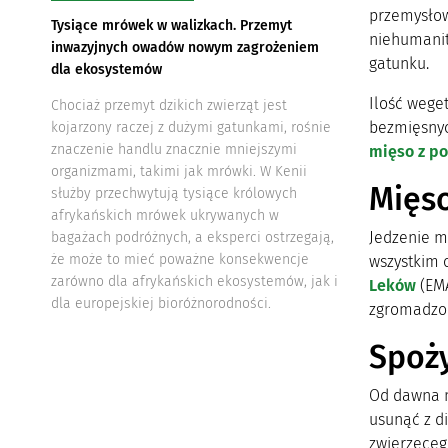
przemysłow
Tysiące mrówek w walizkach. Przemyt
niehumanit
inwazyjnych owadów nowym zagrożeniem
gatunku.
dla ekosystemów
Ilość wege
Chociaż przemyt dzikich zwierząt jest
bezmięsnyc
kojarzony raczej z dużymi gatunkami, rośnie
znaczenie handlu znacznie mniejszymi
mięso z po
organizmami, takimi jak mrówki. W Kenii
Mięso
służby przechwytują tysiące królowych
afrykańskich mrówek ukrywanych w
Jedzenie mi
bagażach podróżnych, a eksperci ostrzegają,
że może to mieć poważne konsekwencje
wszystkim o
zarówno dla afrykańskich ekosystemów, jak i
Leków
(EMA
dla europejskiej bioróżnorodności.
zgromadzon
Spoży
Od dawna m
usunąć z d
zwierzęceg