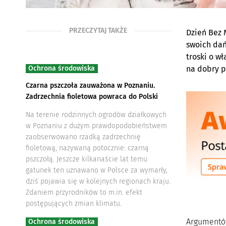
PRZECZYTAJ TAKŻE
Dzień Bez 
swoich dań
troski o w
Ochrona środowiska
na dobry p
Czarna pszczoła zauważona w Poznaniu.
Zadrzechnia fioletowa powraca do Polski
Na terenie rodzinnych ogrodów działkowych
w Poznaniu z dużym prawdopodobieństwem
zaobserwowano rzadką zadrzechnię
fioletową, nazywaną potocznie: czarną
pszczołą. Jeszcze kilkanaście lat temu
gatunek ten uznawano w Polsce za wymarły,
dziś pojawia się w kolejnych regionach kraju.
Zdaniem przyrodników to m.in. efekt
postępujących zmian klimatu.
Argumentów
Ochrona środowiska