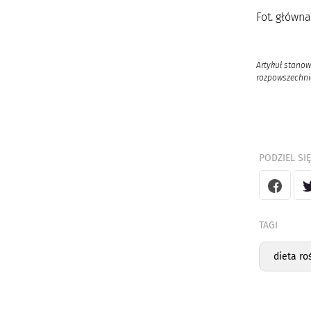
Fot. główn
Artykuł stanow
rozpowszechnia
PODZIEL SIĘ
TAGI
dieta ro