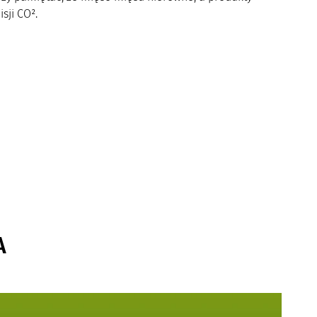
sji CO².
A