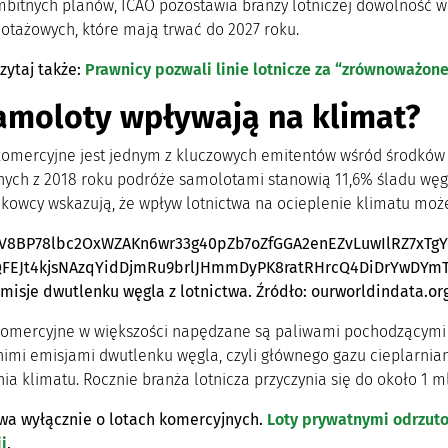
itnych planów, ICAO pozostawia branży lotniczej dowolność w
lotażowych, które mają trwać do 2027 roku.
zytaj także:
Prawnicy pozwali linie lotnicze za “zrównoważon
amoloty wpływają na klimat?
komercyjne jest jednym z kluczowych emitentów wśród środków tr
ych z 2018 roku podróże samolotami stanowią 11,6% śladu węglow
kowcy wskazują, że wpływ lotnictwa na ocieplenie klimatu może
misje dwutlenku węgla z lotnictwa. Źródło: ourworldindata.o
omercyjne w większości napędzane są paliwami pochodzącymi z 
imi emisjami dwutlenku węgla, czyli głównego gazu cieplarnian
nia klimatu. Rocznie branża lotnicza przyczynia się do około 1
a wyłącznie o lotach komercyjnych.
Loty prywatnymi odrzut
i
.