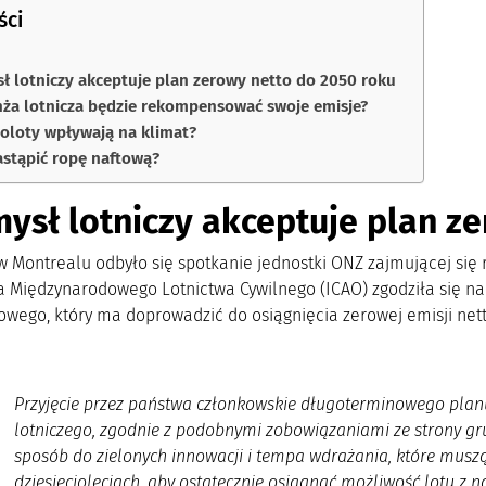
ści
ł lotniczy akceptuje plan zerowy netto do 2050 roku
nża lotnicza będzie rekompensować swoje emisje?
oloty wpływają na klimat?
stąpić ropę naftową?
ysł lotniczy akceptuje plan z
 Montrealu odbyło się spotkanie jednostki ONZ zajmującej się r
a Międzynarodowego Lotnictwa Cywilnego (ICAO) zgodziła się 
owego, który ma doprowadzić do osiągnięcia zerowej emisji nett
Przyjęcie przez państwa członkowskie długoterminowego plan
lotniczego, zgodnie z podobnymi zobowiązaniami ze strony gru
sposób do zielonych innowacji i tempa wdrażania, które musz
dziesięcioleciach, aby ostatecznie osiągnąć możliwość lotu 