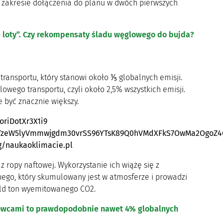
 zakresie dołączenia do planu w dwóch pierwszych
e loty”. Czy rekompensaty śladu węglowego do bujda?
ansportu, który stanowi około ⅕ globalnych emisji.
ego transportu, czyli około 2,5% wszystkich emisji.
 być znacznie większy.
rg/naukaoklimacie.pl
ropy naftowej. Wykorzystanie ich wiążę się z
ego, który skumulowany jest w atmosferze i prowadzi
 mld ton wyemitowanego CO2.
owcami to prawdopodobnie nawet 4% globalnych