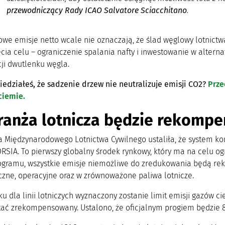
przewodniczący Rady ICAO Salvatore Sciacchitano
.
owe emisje netto wcale nie oznaczają, że ślad węglowy lotnictw
ęcia celu – ograniczenie spalania nafty i inwestowanie w alter
i dwutlenku węgla.
iedziałeś, że sadzenie drzew nie neutralizuje emisji CO2?
Prze
ciemie.
ranża lotnicza będzie rekomp
a Międzynarodowego Lotnictwa Cywilnego ustaliła, że system k
RSIA. To pierwszy globalny środek rynkowy, który ma na celu o
gramu, wszystkie emisje niemożliwe do zredukowania będą re
czne, operacyjne oraz w zrównoważone paliwa lotnicze.
u dla linii lotniczych wyznaczony zostanie limit emisji gazów c
tać zrekompensowany. Ustalono, że oficjalnym progiem będzie 8