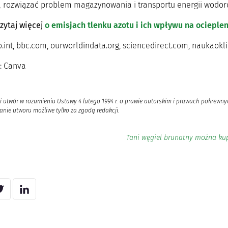
 rozwiązać problem magazynowania i transportu energii wodor
zytaj więcej
o emisjach tlenku azotu i ich wpływu na ocieple
o.int, bbc.com, ourworldindata.org, sciencedirect.com, naukaokl
a: Canva
i utwór w rozumieniu Ustawy 4 lutego 1994 r. o prawie autorskim i prawach pokrewnyc
nie utworu możliwe tylko za zgodą redakcji.
Tani węgiel brunatny można kup