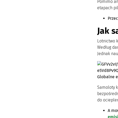
Pomimo amb
etapach pi
Przec
Jak s
Lotnictwo 
Według dan
Jednak nau
Globalne e
Samoloty k
bezpośredn
do ocieple
A mow
emisj