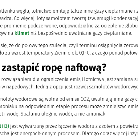
lenku węgla, lotnictwo emituję także inne gazy cieplarniane i 
z sadza. Co więcej, loty samolotem tworzą tzw. smugi kondensac
e promienie podczerwone, odpowiedzialne za ocieplenie glob
ływ na
klimat
niż bezpośrednio uwalniane gazy cieplarniane.
się, że do połowy tego stulecia, czyli terminu osiągnięcia zerow
 za wzrost temperatury Ziemi o ok. 0,1°C, z czego ponad połowa
zastąpić ropę naftową?
rozwiązaniem dla ograniczenia emisji lotnictwa jest zamiana s
liw napędowych. Jedną z opcji jest rozwój samolotów wodorowy
moloty wodorowe są wolne od emisji CO2, uwalniają inne gazy ci
moniaku na odpowiednim etapie procesu może zmniejszyć emisj
t i wodę. Spalaniu ulegnie wodór, a nie amoniak
NH3)
jest wytwarzany przez łączenie wodoru z azotem z powie
cha jest energochłonnym procesem. Dlatego coraz więcej inżyn