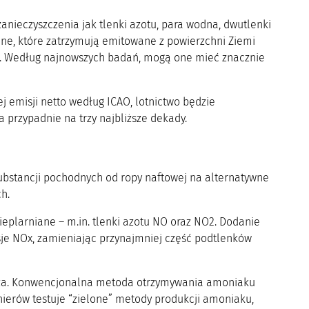
zanieczyszczenia jak tlenki azotu, para wodna, dwutlenki
yjne, które zatrzymują emitowane z powierzchni Ziemi
u. Według najnowszych badań, mogą one mieć znacznie
ej emisji netto według ICAO, lotnictwo będzie
 przypadnie na trzy najbliższe dekady.
ubstancji pochodnych od ropy naftowej na alternatywne
ch.
eplarniane – m.in. tlenki azotu NO oraz NO2. Dodanie
e NOx, zamieniając przynajmniej część podtlenków
trza. Konwencjonalna metoda otrzymywania amoniaku
ierów testuje “zielone” metody produkcji amoniaku,