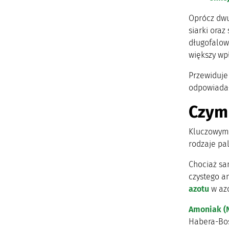
Oprócz dwut
siarki ora
długofalow
większy wp
Przewiduje 
odpowiadało
Czym 
Kluczowym 
rodzaje pa
Chociaż sa
czystego a
azotu
w azo
Amoniak (
Habera-Bos