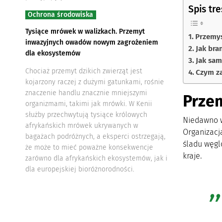
Spis tre
Ochrona środowiska
Tysiące mrówek w walizkach. Przemyt
Przemys
inwazyjnych owadów nowym zagrożeniem
Jak bra
dla ekosystemów
Jak sam
Chociaż przemyt dzikich zwierząt jest
Czym za
kojarzony raczej z dużymi gatunkami, rośnie
znaczenie handlu znacznie mniejszymi
Przem
organizmami, takimi jak mrówki. W Kenii
służby przechwytują tysiące królowych
Niedawno w
afrykańskich mrówek ukrywanych w
Organizacj
bagażach podróżnych, a eksperci ostrzegają,
śladu węgl
że może to mieć poważne konsekwencje
kraje.
zarówno dla afrykańskich ekosystemów, jak i
dla europejskiej bioróżnorodności.