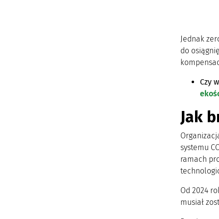
Jednak zer
do osiągni
kompensacj
Czy w
ekoś
Jak b
Organizacj
systemu CO
ramach pro
technologi
Od 2024 rok
musiał zos