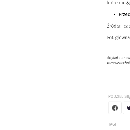
które mogą
Przec
Źródła: ica
Fot. główn
Artykuł stanow
rozpowszechnia
PODZIEL SIĘ
TAGI