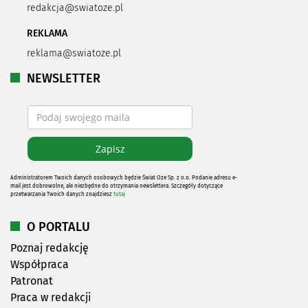
redakcja@swiatoze.pl
REKLAMA
reklama@swiatoze.pl
NEWSLETTER
Administratorem Twoich danych osobowych będzie Świat Oze Sp. z o.o. Podanie adresu e-
mail jest dobrowolne, ale niezbędne do otrzymania newslettera. Szczegóły dotyczące
przetwarzania Twoich danych znajdziesz
tutaj
O PORTALU
Poznaj redakcję
Współpraca
Patronat
Praca w redakcji