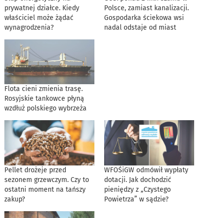
prywatnej działce. Kiedy
Polsce, zamiast kanalizacji.
właściciel może żądać
Gospodarka ściekowa wsi
wynagrodzenia?
nadal odstaje od miast
Flota cieni zmienia trasę.
Rosyjskie tankowce płyną
wzdłuż polskiego wybrzeża
Pellet drożeje przed
WFOŚiGW odmówił wypłaty
sezonem grzewczym. Czy to
dotacji. Jak dochodzić
ostatni moment na tańszy
pieniędzy z „Czystego
zakup?
Powietrza” w sądzie?