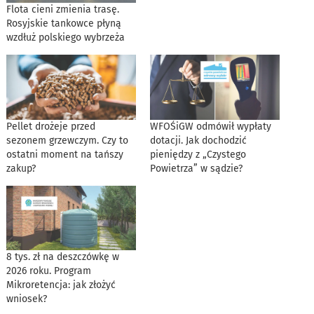
Flota cieni zmienia trasę.
Rosyjskie tankowce płyną
wzdłuż polskiego wybrzeża
Pellet drożeje przed
WFOŚiGW odmówił wypłaty
sezonem grzewczym. Czy to
dotacji. Jak dochodzić
ostatni moment na tańszy
pieniędzy z „Czystego
zakup?
Powietrza” w sądzie?
8 tys. zł na deszczówkę w
2026 roku. Program
Mikroretencja: jak złożyć
wniosek?