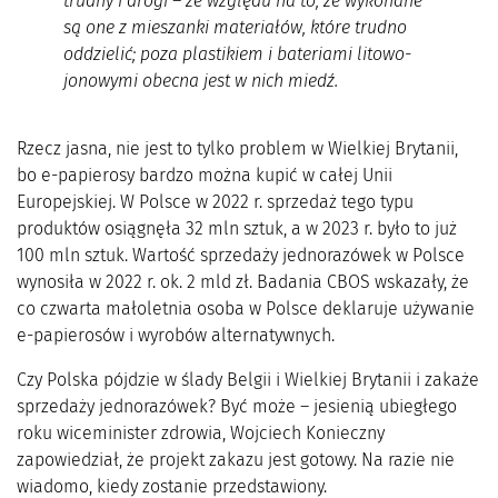
trudny i drogi – ze względu na to, że wykonane
są one z mieszanki materiałów, które trudno
oddzielić; poza plastikiem i bateriami litowo-
jonowymi obecna jest w nich miedź.
Rzecz jasna, nie jest to tylko problem w Wielkiej Brytanii,
bo e-papierosy bardzo można kupić w całej Unii
Europejskiej. W Polsce w 2022 r. sprzedaż tego typu
produktów osiągnęła 32 mln sztuk, a w 2023 r. było to już
100 mln sztuk. Wartość sprzedaży jednorazówek w Polsce
wynosiła w 2022 r. ok. 2 mld zł. Badania CBOS wskazały, że
co czwarta małoletnia osoba w Polsce deklaruje używanie
e-papierosów i wyrobów alternatywnych.
Czy Polska pójdzie w ślady Belgii i Wielkiej Brytanii i zakaże
sprzedaży jednorazówek? Być może – jesienią ubiegłego
roku wiceminister zdrowia, Wojciech Konieczny
zapowiedział, że projekt zakazu jest gotowy. Na razie nie
wiadomo, kiedy zostanie przedstawiony.