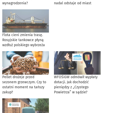
wynagrodzenia?
nadal odstaje od miast
Flota cieni zmienia trasę.
Rosyjskie tankowce płyną
wzdłuż polskiego wybrzeża
Pellet drożeje przed
WFOŚiGW odmówił wypłaty
sezonem grzewczym. Czy to
dotacji. Jak dochodzić
ostatni moment na tańszy
pieniędzy z „Czystego
zakup?
Powietrza” w sądzie?