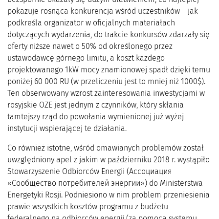
pokazuje rosnąca konkurencja wśród uczestników – jak
podkreśla organizator w oficjalnych materiałach
dotyczących wydarzenia, do trakcie konkursów zdarzały się
oferty niższe nawet o 50% od określonego przez
ustawodawcę górnego limitu, a koszt każdego
projektowanego 1kW mocy znamionowej spadł dzięki temu
poniżej 60 000 RU (w przeliczeniu jest to mniej niż 1000$).
Ten obserwowany wzrost zainteresowania inwestycjami w
rosyjskie OZE jest jednym z czynników, który skłania
tamtejszy rząd do powołania wymienionej już wyżej
instytucji wspierającej te działania.
Co również istotne, wśród omawianych problemów został
uwzględniony apel z jakim w październiku 2018 r. wystąpiło
Stowarzyszenie Odbiorców Energii (Ассоциация
«Сообщество потребителей энергии») do Ministerstwa
Energetyki Rosji. Podniesiono w nim problem przeniesienia
prawie wszystkich kosztów programu z budżetu
federalnego na odbiorców energii (za pomocą systemu