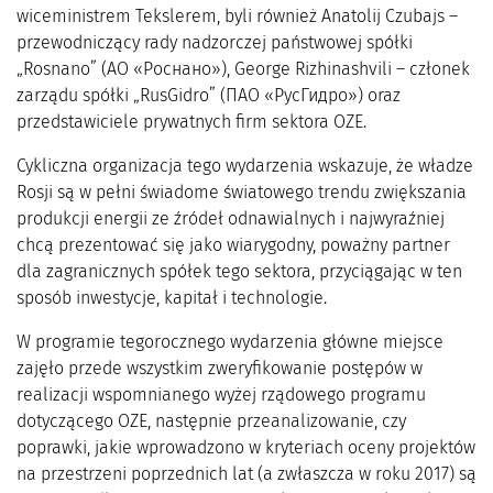
wiceministrem Tekslerem, byli również Anatolij Czubajs –
przewodniczący rady nadzorczej państwowej spółki
„Rosnano” (АО «Роснано»), George Rizhinashvili – członek
zarządu spółki „RusGidro” (ПАО «РусГидро») oraz
przedstawiciele prywatnych firm sektora OZE.
Cykliczna organizacja tego wydarzenia wskazuje, że władze
Rosji są w pełni świadome światowego trendu zwiększania
produkcji energii ze źródeł odnawialnych i najwyraźniej
chcą prezentować się jako wiarygodny, poważny partner
dla zagranicznych spółek tego sektora, przyciągając w ten
sposób inwestycje, kapitał i technologie.
W programie tegorocznego wydarzenia główne miejsce
zajęło przede wszystkim zweryfikowanie postępów w
realizacji wspomnianego wyżej rządowego programu
dotyczącego OZE, następnie przeanalizowanie, czy
poprawki, jakie wprowadzono w kryteriach oceny projektów
na przestrzeni poprzednich lat (a zwłaszcza w roku 2017) są