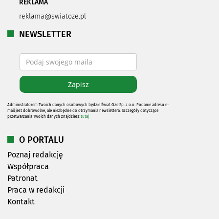
REKLAMA
reklama@swiatoze.pl
NEWSLETTER
Administratorem Twoich danych osobowych będzie Świat Oze Sp. z o.o. Podanie adresu e-
mail jest dobrowolne, ale niezbędne do otrzymania newslettera. Szczegóły dotyczące
przetwarzania Twoich danych znajdziesz
tutaj
O PORTALU
Poznaj redakcję
Współpraca
Patronat
Praca w redakcji
Kontakt