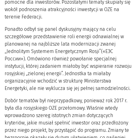
pomocne dla inwestorów. Pozostałymi tematy skupiały się
wokół podnoszenia atrakcyjności inwestycji w OZE na
terenie Federacji.
Ponadto odbył się panel dyskusyjny mający na celu
szczegółowe przedstawienie roli energii odnawialnej w
planowanej na najbliższe lata modernizacji zwanej
„Jednolitym Systemem Energetycznym Rosji”(«ЕЭС
России»). Omówiono również powołanie specjalnej
instytucji, której zadaniem miałoby być wspieranie rozwoju
rosyjskiej „zielonej energii”. Jednostka ta miałaby
organizacyjnie wchodzić w strukturę Ministerstwa
Energetyki, ale nie wyklucza się jej pełnej samodzielności.
Dobór tematów był nieprzypadkowy, ponieważ rok 2017 r.
była dla rosyjskiego OZE przełomowy. Właśnie wtedy
wprowadzono szereg istotnych zmian dotyczących
kryteriów, jakie musiał spełnić inwestor oraz przedłożony
przez niego projekt, by przystąpić do programu. Zmiany te
bezspornie okazały się dużym ułatwieniem, co najlepiej