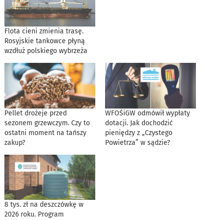
Flota cieni zmienia trasę.
Rosyjskie tankowce płyną
wzdłuż polskiego wybrzeża
Pellet drożeje przed
WFOŚiGW odmówił wypłaty
sezonem grzewczym. Czy to
dotacji. Jak dochodzić
ostatni moment na tańszy
pieniędzy z „Czystego
zakup?
Powietrza” w sądzie?
8 tys. zł na deszczówkę w
2026 roku. Program