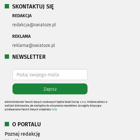
SKONTAKTUJ SIĘ
REDAKCJA
redakcja@swiatoze.pl
REKLAMA
reklama@swiatoze.pl
NEWSLETTER
Administratorem Twoich danych osobowych będzie Świat Oze Sp. z o.o. Podanie adresu e-
mail jest dobrowolne, ale niezbędne do otrzymania newslettera. Szczegóły dotyczące
przetwarzania Twoich danych znajdziesz
tutaj
O PORTALU
Poznaj redakcję