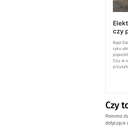
Czy t
Pomimo zła
dotyczące 