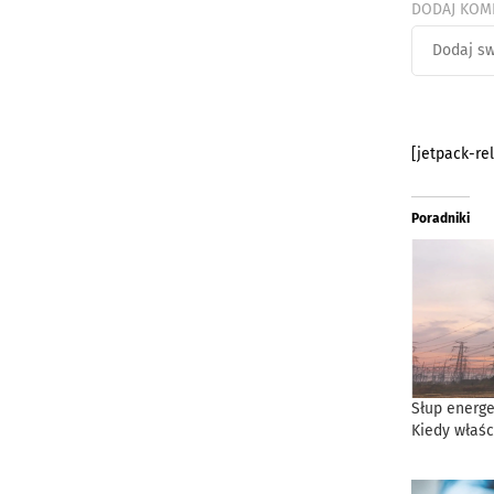
DODAJ KOM
[jetpack-re
Poradniki
Słup energe
Kiedy właśc