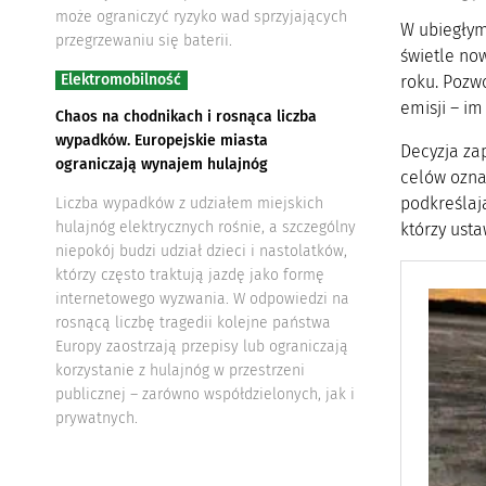
może ograniczyć ryzyko wad sprzyjających
W ubiegłym
przegrzewaniu się baterii.
świetle now
Elektromobilność
roku. Pozw
emisji – im
Chaos na chodnikach i rosnąca liczba
wypadków. Europejskie miasta
Decyzja za
ograniczają wynajem hulajnóg
celów ozna
podkreślaj
Liczba wypadków z udziałem miejskich
hulajnóg elektrycznych rośnie, a szczególny
którzy usta
niepokój budzi udział dzieci i nastolatków,
którzy często traktują jazdę jako formę
internetowego wyzwania. W odpowiedzi na
rosnącą liczbę tragedii kolejne państwa
Europy zaostrzają przepisy lub ograniczają
korzystanie z hulajnóg w przestrzeni
publicznej – zarówno współdzielonych, jak i
prywatnych.