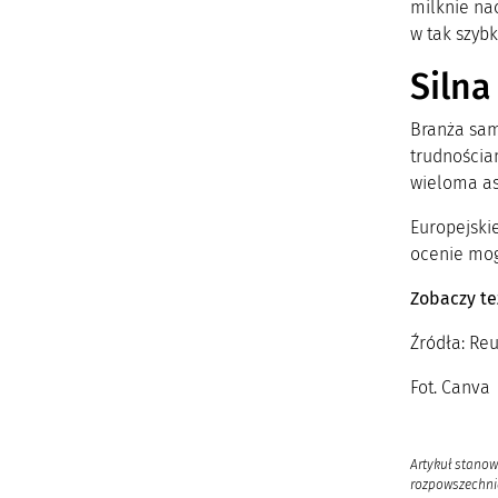
milknie nac
w tak szybk
Silna
Branża sam
trudnościam
wieloma as
Europejski
ocenie mog
Zobaczy te
Źródła: Reu
Fot. Canv
Artykuł stanow
rozpowszechnia