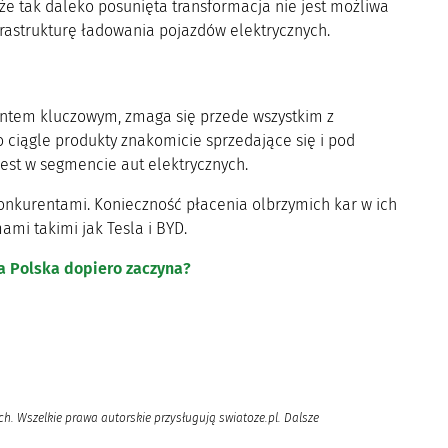
 że tak daleko posunięta transformacja nie jest możliwa
nfrastrukturę ładowania pojazdów elektrycznych.
entem kluczowym, zmaga się przede wszystkim z
o ciągle produkty znakomicie sprzedające się i pod
jest w segmencie aut elektrycznych.
konkurentami. Konieczność płacenia olbrzymich kar w ich
mi takimi jak Tesla i BYD.
a Polska dopiero zaczyna?
h. Wszelkie prawa autorskie przysługują swiatoze.pl. Dalsze