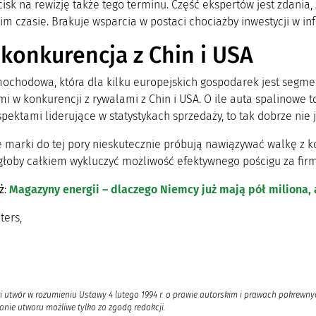
isk na rewizję także tego terminu. Część ekspertów jest zdania,
im czasie. Brakuje wsparcia w postaci chociażby inwestycji w i
 konkurencja z Chin i USA
ochodowa, która dla kilku europejskich gospodarek jest segm
i w konkurencji z rywalami z Chin i USA. O ile auta spalinowe t
pektami liderujące w statystykach sprzedaży, to tak dobrze nie 
e marki do tej pory nieskutecznie próbują nawiązywać walkę z 
łoby całkiem wykluczyć możliwość efektywnego pościgu za firma
ż
:
Magazyny energii – dlaczego Niemcy już mają pół miliona, 
ters,
a
i utwór w rozumieniu Ustawy 4 lutego 1994 r. o prawie autorskim i prawach pokrewnyc
nie utworu możliwe tylko za zgodą redakcji.