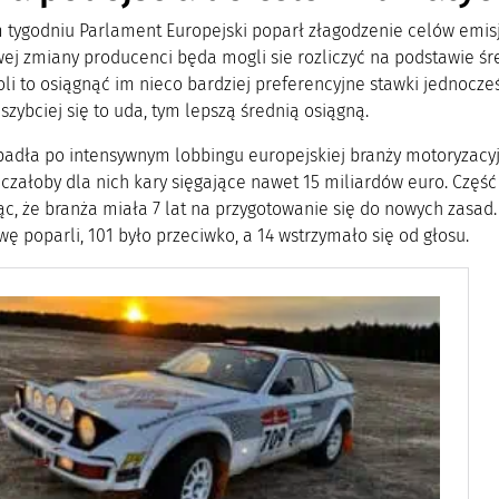
 tygodniu Parlament Europejski poparł złagodzenie celów emi
ej zmiany producenci będa mogli sie rozliczyć na podstawie śred
oli to osiągnąć im nieco bardziej preferencyjne stawki jednocze
 szybciej się to uda, tym lepszą średnią osiągną.
padła po intensywnym lobbingu europejskiej branży motoryzacyjn
czałoby dla nich kary sięgające nawet 15 miliardów euro. Częś
ąc, że branża miała 7 lat na przygotowanie się do nowych zasad
wę poparli, 101 było przeciwko, a 14 wstrzymało się od głosu.