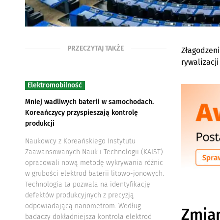
PRZECZYTAJ TAKŻE
Złagodzeni
rywalizacj
Elektromobilność
Mniej wadliwych baterii w samochodach.
Koreańczycy przyspieszają kontrolę
produkcji
Naukowcy z Koreańskiego Instytutu
Zaawansowanych Nauk i Technologii (KAIST)
opracowali nową metodę wykrywania różnic
w grubości elektrod baterii litowo-jonowych.
Technologia ta pozwala na identyfikację
defektów produkcyjnych z precyzją
odpowiadającą nanometrom. Według
Zmian
badaczy dokładniejsza kontrola elektrod