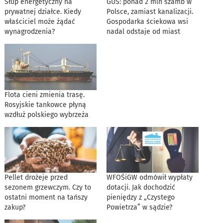
Słup energetyczny na
GUS: ponad 2 mln szamb w
prywatnej działce. Kiedy
Polsce, zamiast kanalizacji.
właściciel może żądać
Gospodarka ściekowa wsi
wynagrodzenia?
nadal odstaje od miast
Flota cieni zmienia trasę.
Rosyjskie tankowce płyną
wzdłuż polskiego wybrzeża
Pellet drożeje przed
WFOŚiGW odmówił wypłaty
sezonem grzewczym. Czy to
dotacji. Jak dochodzić
ostatni moment na tańszy
pieniędzy z „Czystego
zakup?
Powietrza” w sądzie?