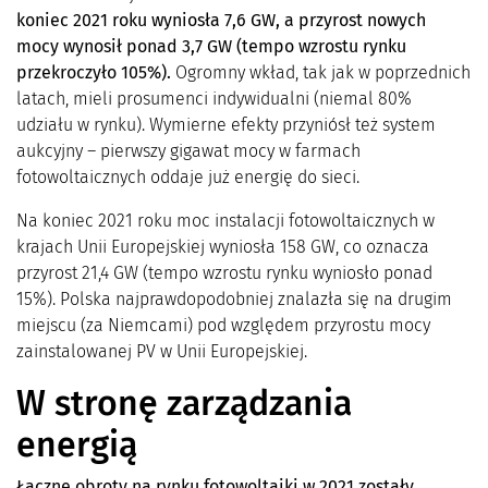
koniec 2021 roku wyniosła 7,6 GW, a przyrost nowych
mocy wynosił ponad 3,7 GW (tempo wzrostu rynku
przekroczyło 105%).
Ogromny wkład, tak jak w poprzednich
latach, mieli prosumenci indywidualni (niemal 80%
udziału w rynku). Wymierne efekty przyniósł też system
aukcyjny – pierwszy gigawat mocy w farmach
fotowoltaicznych oddaje już energię do sieci.
Na koniec 2021 roku moc instalacji fotowoltaicznych w
krajach Unii Europejskiej wyniosła 158 GW, co oznacza
przyrost 21,4 GW (tempo wzrostu rynku wyniosło ponad
15%). Polska najprawdopodobniej znalazła się na drugim
miejscu (za Niemcami) pod względem przyrostu mocy
zainstalowanej PV w Unii Europejskiej.
W stronę zarządzania
energią
Łączne obroty na rynku fotowoltaiki w 2021 zostały