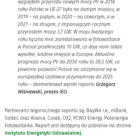
względem przyrostu nowych mocy PV w 2018
roku Polska w UE-27 była na ósmym miejscu, w
2019 – na piątym, w 2020 – na czwartym, a w
2021 – na drugim, z imponującym rocznym
przyrostem mocy: 3,7 GW. W maju bieżącego
roku łączna moc zainstalowana w fotowoltaice
w Polsce przekroczyła 10 GW, co daje nam także
wysokie, siódme miejsce w Europie. Aktualna
prognoza mocy PV do 2030 roku to 28,5 GW, co
powinno pozwolić Polsce na utrzymanie się w
europejskiej czołówce
przynajmniej do 2025
roku –
skomentował wyniki raportu
Grzegorz
Wiśniewski, prezes IEO.
Partnerami tegorocznego raportu są: BayWa r.e., mBank,
Soltec oraz Alseva, Corab, OX2, PCWO Energy, Polenergia
Fotowoltaika. Raport jest dostępny do pobrania na stronie
Instytutu Energetyki Odnawialnej.