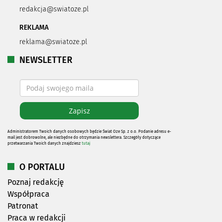
redakcja@swiatoze.pl
REKLAMA
reklama@swiatoze.pl
NEWSLETTER
Administratorem Twoich danych osobowych będzie Świat Oze Sp. z o.o. Podanie adresu e-
mail jest dobrowolne, ale niezbędne do otrzymania newslettera. Szczegóły dotyczące
przetwarzania Twoich danych znajdziesz
tutaj
O PORTALU
Poznaj redakcję
Współpraca
Patronat
Praca w redakcji