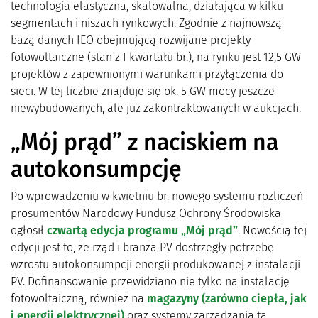
technologia elastyczna, skalowalna, działająca w kilku
segmentach i niszach rynkowych. Zgodnie z najnowszą
bazą danych IEO obejmującą rozwijane projekty
fotowoltaiczne (stan z I kwartału br.), na rynku jest 12,5 GW
projektów z zapewnionymi warunkami przyłączenia do
sieci. W tej liczbie znajduje się ok. 5 GW mocy jeszcze
niewybudowanych, ale już zakontraktowanych w aukcjach.
„Mój prąd” z naciskiem na
autokonsumpcję
Po wprowadzeniu w kwietniu br. nowego systemu rozliczeń
prosumentów Narodowy Fundusz Ochrony Środowiska
ogłosił
czwartą edycja programu „Mój prąd”
. Nowością tej
edycji jest to, że rząd i branża PV dostrzegły potrzebę
wzrostu autokonsumpcji energii produkowanej z instalacji
PV. Dofinansowanie przewidziano nie tylko na instalację
fotowoltaiczną, również na
magazyny (zarówno ciepła, jak
i energii elektrycznej)
oraz systemy zarządzania tą