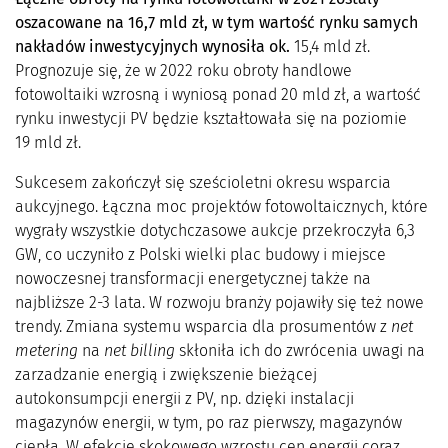
oszacowane na 16,7 mld zł, w tym wartość rynku samych
nakładów inwestycyjnych wynosiła ok.
15,4 mld zł.
Prognozuje się, że w 2022 roku obroty handlowe
fotowoltaiki wzrosną i wyniosą ponad 20 mld zł, a wartość
rynku inwestycji PV będzie kształtowała się na poziomie
19 mld zł.
Sukcesem zakończył się sześcioletni okresu wsparcia
aukcyjnego. Łączna moc projektów fotowoltaicznych, które
wygrały wszystkie dotychczasowe aukcje przekroczyła 6,3
GW, co uczyniło z Polski wielki plac budowy i miejsce
nowoczesnej transformacji energetycznej także na
najbliższe 2-3 lata. W rozwoju branży pojawiły się też nowe
trendy. Zmiana systemu wsparcia dla prosumentów z
net
metering
na
net billing
skłoniła ich do zwrócenia uwagi na
zarzadzanie energią i zwiększenie bieżącej
autokonsumpcji energii z PV, np. dzięki instalacji
magazynów energii, w tym, po raz pierwszy, magazynów
ciepła. W efekcie skokowego wzrostu cen energii coraz