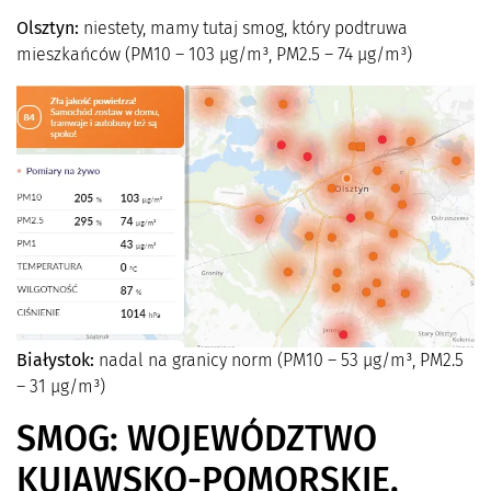
Olsztyn:
niestety, mamy tutaj smog, który podtruwa
mieszkańców (PM10 – 103 µg/m³, PM2.5 – 74 µg/m³)
Białystok:
nadal na granicy norm (PM10 – 53 µg/m³, PM2.5
– 31 µg/m³)
SMOG: WOJEWÓDZTWO
KUJAWSKO-POMORSKIE,