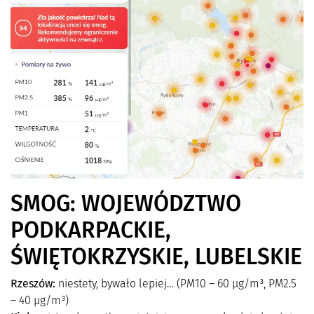
SMOG: WOJEWÓDZTWO
PODKARPACKIE,
ŚWIĘTOKRZYSKIE, LUBELSKIE
Rzeszów:
niestety, bywało lepiej… (PM10 – 60 µg/m³, PM2.5
– 40 µg/m³)