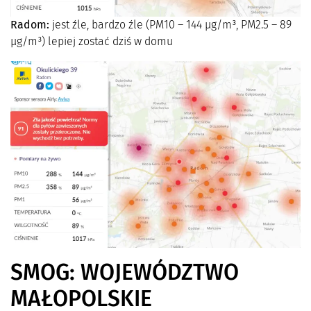
Radom:
jest źle, bardzo źle (PM10 – 144 µg/m³, PM2.5 – 89
µg/m³) lepiej zostać dziś w domu
SMOG: WOJEWÓDZTWO
MAŁOPOLSKIE