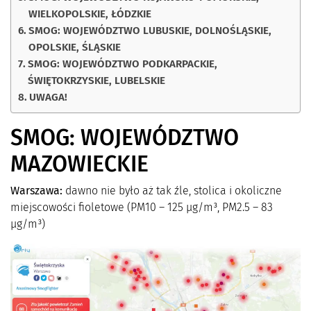
WIELKOPOLSKIE, ŁÓDZKIE
SMOG: WOJEWÓDZTWO LUBUSKIE, DOLNOŚLĄSKIE,
OPOLSKIE, ŚLĄSKIE
SMOG: WOJEWÓDZTWO PODKARPACKIE,
ŚWIĘTOKRZYSKIE, LUBELSKIE
UWAGA!
SMOG: WOJEWÓDZTWO
MAZOWIECKIE
Warszawa:
dawno nie było aż tak źle, stolica i okoliczne
miejscowości fioletowe (PM10 – 125 µg/m³, PM2.5 – 83
µg/m³)