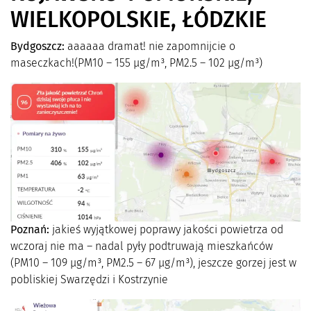
WIELKOPOLSKIE, ŁÓDZKIE
Bydgoszcz:
aaaaaa dramat! nie zapomnijcie o
maseczkach!(PM10 – 155 µg/m³, PM2.5 – 102 µg/m³)
Poznań:
jakieś wyjątkowej poprawy jakości powietrza od
wczoraj nie ma – nadal pyły podtruwają mieszkańców
(PM10 – 109 µg/m³, PM2.5 – 67 µg/m³), jeszcze gorzej jest w
pobliskiej Swarzędzi i Kostrzynie