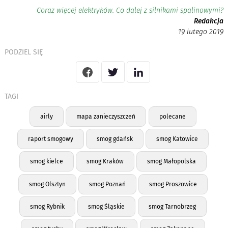
Coraz więcej elektryków. Co dalej z silnikami spalinowymi?
Redakcja
19 lutego 2019
PODZIEL SIĘ
TAGI
airly
mapa zanieczyszczeń
polecane
raport smogowy
smog gdańsk
smog Katowice
smog kielce
smog Kraków
smog Małopolska
smog Olsztyn
smog Poznań
smog Proszowice
smog Rybnik
smog Śląskie
smog Tarnobrzeg