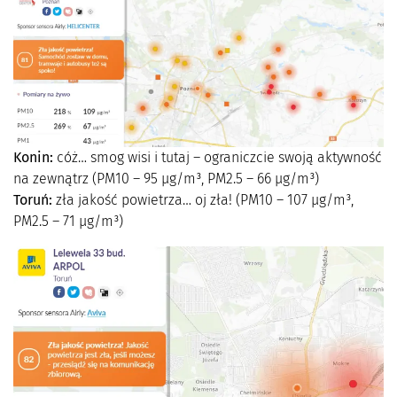
Konin:
cóż… smog wisi i tutaj – ograniczcie swoją aktywność
na zewnątrz (PM10 – 95 µg/m³, PM2.5 – 66 µg/m³)
Toruń:
zła jakość powietrza… oj zła! (PM10 – 107 µg/m³,
PM2.5 – 71 µg/m³)