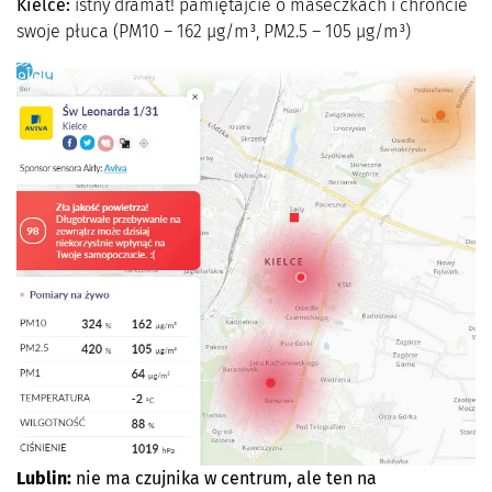
Kielce:
istny dramat! pamiętajcie o maseczkach i chrońcie
swoje płuca (PM10 – 162 µg/m³, PM2.5 – 105 µg/m³)
Lublin:
nie ma czujnika w centrum, ale ten na