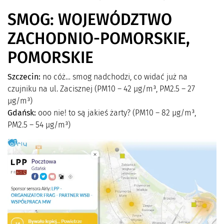
SMOG: WOJEWÓDZTWO
ZACHODNIO-POMORSKIE,
POMORSKIE
Szczecin:
no cóż… smog nadchodzi, co widać już na
czujniku na ul. Zacisznej (PM10 – 42 µg/m³, PM2.5 – 27
µg/m³)
Gdańsk:
ooo nie! to są jakieś żarty? (PM10 – 82 µg/m³,
PM2.5 – 54 µg/m³)