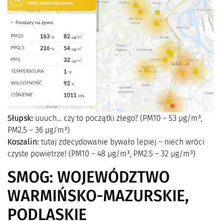
Słupsk:
uuuch… czy to początki złego? (PM10 – 53 µg/m³,
PM2.5 – 36 µg/m³)
Koszalin:
tutaj zdecydowanie bywało lepiej – niech wróci
czyste powietrze! (PM10 – 48 µg/m³, PM2.5 – 32 µg/m³)
SMOG: WOJEWÓDZTWO
WARMIŃSKO-MAZURSKIE,
PODLASKIE