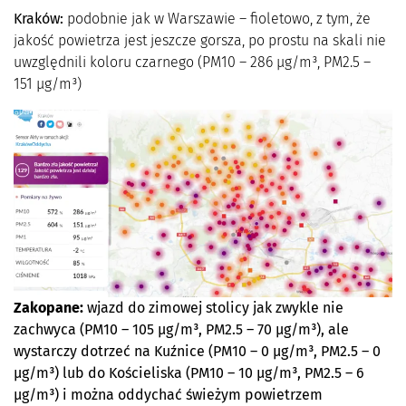
Kraków:
podobnie jak w Warszawie – fioletowo, z tym, że
jakość powietrza jest jeszcze gorsza, po prostu na skali nie
uwzględnili koloru czarnego (PM10 – 286 µg/m³, PM2.5 –
151 µg/m³)
Zakopane:
wjazd do zimowej stolicy jak zwykle nie
zachwyca (PM10 – 105 µg/m³, PM2.5 – 70 µg/m³), ale
wystarczy dotrzeć na Kuźnice (PM10 – 0 µg/m³, PM2.5 – 0
µg/m³) lub do Kościeliska (PM10 – 10 µg/m³, PM2.5 – 6
µg/m³) i można oddychać świeżym powietrzem