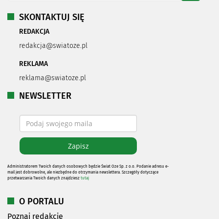
SKONTAKTUJ SIĘ
REDAKCJA
redakcja@swiatoze.pl
REKLAMA
reklama@swiatoze.pl
NEWSLETTER
Administratorem Twoich danych osobowych będzie Świat Oze Sp. z o.o. Podanie adresu e-
mail jest dobrowolne, ale niezbędne do otrzymania newslettera. Szczegóły dotyczące
przetwarzania Twoich danych znajdziesz
tutaj
O PORTALU
Poznaj redakcję