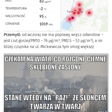
Przemyśl:
od wczoraj nie ma poprawy, wręcz odwrotnie –
jest ciut gorzej(PM10 – 76 µg/m³, PM2.5 – 53 µg/m³), a im
bliżej czujnika na ul. Mickiewicza tym smog większy