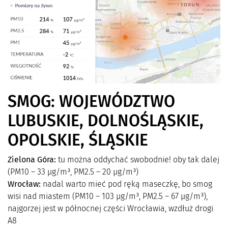
SMOG: WOJEWÓDZTWO
LUBUSKIE, DOLNOŚLĄSKIE,
OPOLSKIE, ŚLĄSKIE
Zielona Góra:
tu można oddychać swobodnie! oby tak dalej
(PM10 – 33 µg/m³, PM2.5 – 20 µg/m³)
Wrocław:
nadal warto mieć pod ręką maseczkę, bo smog
wisi nad miastem (PM10 – 103 µg/m³, PM2.5 – 67 µg/m³),
najgorzej jest w północnej części Wrocławia, wzdłuż drogi
A8