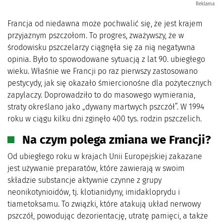
Reklama
Francja od niedawna może pochwalić się, że jest krajem
przyjaznym pszczołom. To progres, zważywszy, że w
środowisku pszczelarzy ciągnęła się za nią negatywna
opinia. Było to spowodowane sytuacją z lat 90. ubiegłego
wieku. Właśnie we Francji po raz pierwszy zastosowano
pestycydy, jak się okazało śmiercionośne dla pożytecznych
zapylaczy. Doprowadziło to do masowego wymierania,
straty określano jako „dywany martwych pszczół”. W 1994
roku w ciągu kilku dni zginęło 400 tys. rodzin pszczelich.
Na czym polega zmiana we Francji?
Od ubiegłego roku w krajach Unii Europejskiej zakazane
jest używanie preparatów, które zawierają w swoim
składzie substancje aktywnie czynne z grupy
neonikotynioidów, tj. klotianidyny, imidakloprydu i
tiametoksamu. To związki, które atakują układ nerwowy
pszczół, powodując dezorientację, utratę pamięci, a także