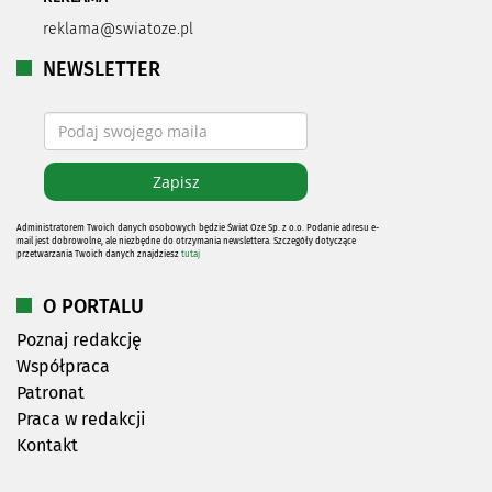
reklama@swiatoze.pl
NEWSLETTER
Administratorem Twoich danych osobowych będzie Świat Oze Sp. z o.o. Podanie adresu e-
mail jest dobrowolne, ale niezbędne do otrzymania newslettera. Szczegóły dotyczące
przetwarzania Twoich danych znajdziesz
tutaj
O PORTALU
Poznaj redakcję
Współpraca
Patronat
Praca w redakcji
Kontakt