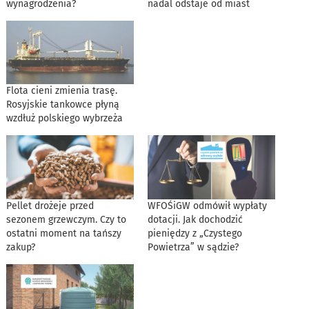
wynagrodzenia?
nadal odstaje od miast
Flota cieni zmienia trasę.
Rosyjskie tankowce płyną
wzdłuż polskiego wybrzeża
Pellet drożeje przed
WFOŚiGW odmówił wypłaty
sezonem grzewczym. Czy to
dotacji. Jak dochodzić
ostatni moment na tańszy
pieniędzy z „Czystego
zakup?
Powietrza” w sądzie?