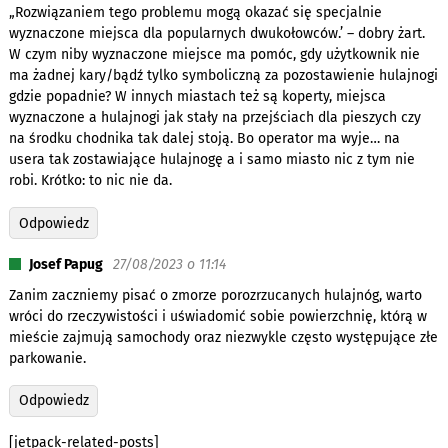
„Rozwiązaniem tego problemu mogą okazać się specjalnie
wyznaczone miejsca dla popularnych dwukołowców.’ – dobry żart.
W czym niby wyznaczone miejsce ma pomóc, gdy użytkownik nie
ma żadnej kary/bądź tylko symboliczną za pozostawienie hulajnogi
gdzie popadnie? W innych miastach też są koperty, miejsca
wyznaczone a hulajnogi jak stały na przejściach dla pieszych czy
na środku chodnika tak dalej stoją. Bo operator ma wyje… na
usera tak zostawiające hulajnogę a i samo miasto nic z tym nie
robi. Krótko: to nic nie da.
Odpowiedz
Josef Papug
27/08/2023 o 11:14
Zanim zaczniemy pisać o zmorze porozrzucanych hulajnóg, warto
wróci do rzeczywistości i uświadomić sobie powierzchnię, którą w
mieście zajmują samochody oraz niezwykle często występujące złe
parkowanie.
Odpowiedz
[jetpack-related-posts]