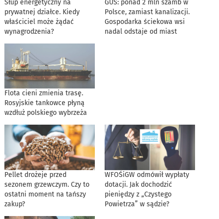
Słup energetyczny na
GUS: ponad 2 mln szamb w
prywatnej działce. Kiedy
Polsce, zamiast kanalizacji.
właściciel może żądać
Gospodarka ściekowa wsi
wynagrodzenia?
nadal odstaje od miast
Flota cieni zmienia trasę.
Rosyjskie tankowce płyną
wzdłuż polskiego wybrzeża
Pellet drożeje przed
WFOŚiGW odmówił wypłaty
sezonem grzewczym. Czy to
dotacji. Jak dochodzić
ostatni moment na tańszy
pieniędzy z „Czystego
zakup?
Powietrza” w sądzie?