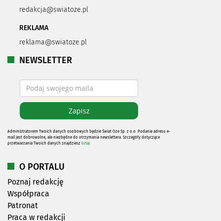
redakcja@swiatoze.pl
REKLAMA
reklama@swiatoze.pl
NEWSLETTER
Administratorem Twoich danych osobowych będzie Świat Oze Sp. z o.o. Podanie adresu e-
mail jest dobrowolne, ale niezbędne do otrzymania newslettera. Szczegóły dotyczące
przetwarzania Twoich danych znajdziesz
tutaj
O PORTALU
Poznaj redakcję
Współpraca
Patronat
Praca w redakcji