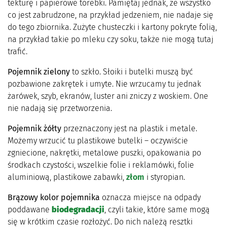
tekturę i papierowe torebki. Pamiętaj jednak, że wszystko
co jest zabrudzone, na przykład jedzeniem, nie nadaje się
do tego zbiornika. Zużyte chusteczki i kartony pokryte folią,
na przykład takie po mleku czy soku, także nie mogą tutaj
trafić.
Pojemnik zielony
to szkło. Słoiki i butelki muszą być
pozbawione zakrętek i umyte. Nie wrzucamy tu jednak
żarówek, szyb, ekranów, luster ani zniczy z woskiem. One
nie nadają się przetworzenia.
Pojemnik żółty
przeznaczony jest na plastik i metale.
Możemy wrzucić tu plastikowe butelki – oczywiście
zgniecione, nakrętki, metalowe puszki, opakowania po
środkach czystości, wszelkie folie i reklamówki, folie
aluminiową, plastikowe zabawki,
złom
i styropian.
Brązowy kolor pojemnika
oznacza miejsce na odpady
poddawane
biodegradacji
, czyli takie, które same mogą
się w krótkim czasie rozłożyć. Do nich należą resztki