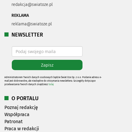
redakcja@swiatoze.pl
REKLAMA
reklama@swiatoze.pl
NEWSLETTER
Administratorem Twoich danych osobowych będzie Świat Oze Sp. z o.o. Podanie adresu e-
mail jest dobrowolne, ale niezbędne do otrzymania newslettera. Szczegóły dotyczące
przetwarzania Twoich danych znajdziesz
tutaj
O PORTALU
Poznaj redakcję
Współpraca
Patronat
Praca w redakcji