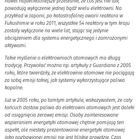
nawet najdelikatniejsze przesłanki, że coś jest nie tak,
powodują wyłączenie jednej bądź wielu elektrowni. Na
przykład w Japonii, po katastrofalnej awarii reaktora w
Fukushimie w roku 2011, wszystkie 54 reaktory w tym kraju
zostały wyłączone na wiele lat, stając się jedynie
obciążeniem dla systemu energetycznego i zamrożonymi
aktywami.
Takie myślenie o elektrowniach atomowych ma długą
tradycję. Przywołać można np. artykuły z Guardiana z 2005
roku, które twierdziły, że elektrownie atomowe nie pociągają
za sobą emisji takiej, jak systemy wykorzystujące paliwa
kopalne.
Już w 2005 roku, po tamtym artykule, wskazywałem, że cały
łańcuch dostaw paliwa do elektrowni atomowych jest daleki
od osiągnięcia zerowej emisji. Osoby zainteresowane
wspieraniem energetyki atomowej chętnie pomijają ten
aspekt, ale niestety prezentowanie energetyki atomowej
jako pozbawionej emisji nie jest bliskie prawdzie. Czas