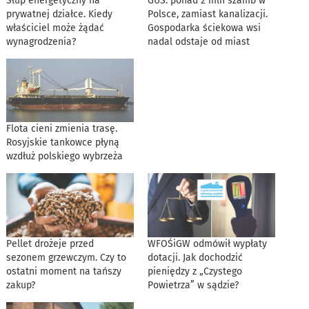
Słup energetyczny na
GUS: ponad 2 mln szamb w
prywatnej działce. Kiedy
Polsce, zamiast kanalizacji.
właściciel może żądać
Gospodarka ściekowa wsi
wynagrodzenia?
nadal odstaje od miast
Flota cieni zmienia trasę.
Rosyjskie tankowce płyną
wzdłuż polskiego wybrzeża
Pellet drożeje przed
WFOŚiGW odmówił wypłaty
sezonem grzewczym. Czy to
dotacji. Jak dochodzić
ostatni moment na tańszy
pieniędzy z „Czystego
zakup?
Powietrza” w sądzie?