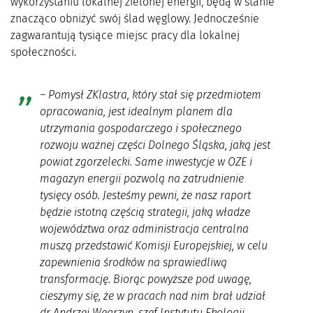
wykorzystaniu lokalnej zielonej energii, będą w stanie
znacząco obniżyć swój ślad węglowy. Jednocześnie
zagwarantują tysiące miejsc pracy dla lokalnej
społeczności.
–
Pomysł ZKlastra, który stał się przedmiotem
opracowania, jest idealnym planem dla
utrzymania gospodarczego i społecznego
rozwoju ważnej części Dolnego Śląska, jaką jest
powiat zgorzelecki. Same inwestycje w OZE i
magazyn energii pozwolą na zatrudnienie
tysięcy osób. Jesteśmy pewni, że nasz raport
będzie istotną częścią strategii, jaką władze
województwa oraz administracja centralna
muszą przedstawić Komisji Europejskiej, w celu
zapewnienia środków na sprawiedliwą
transformację. Biorąc powyższe pod uwagę,
cieszymy się, że w pracach nad nim brał udział
dr Andrzej Węgrzyn, szef Instytutu Ekologii