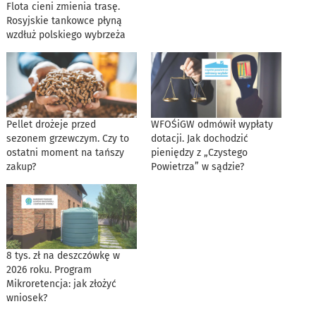
Flota cieni zmienia trasę.
Rosyjskie tankowce płyną
wzdłuż polskiego wybrzeża
Pellet drożeje przed
WFOŚiGW odmówił wypłaty
sezonem grzewczym. Czy to
dotacji. Jak dochodzić
ostatni moment na tańszy
pieniędzy z „Czystego
zakup?
Powietrza” w sądzie?
8 tys. zł na deszczówkę w
2026 roku. Program
Mikroretencja: jak złożyć
wniosek?