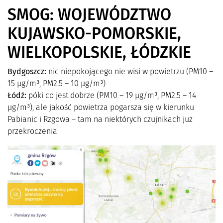
SMOG: WOJEWÓDZTWO
KUJAWSKO-POMORSKIE,
WIELKOPOLSKIE, ŁÓDZKIE
Bydgoszcz:
nic niepokojącego nie wisi w powietrzu (PM10 –
15 µg/m³, PM2.5 – 10 µg/m³)
Łódź:
póki co jest dobrze (PM10 – 19 µg/m³, PM2.5 – 14
µg/m³), ale jakość powietrza pogarsza się w kierunku
Pabianic i Rzgowa – tam na niektórych czujnikach już
przekroczenia