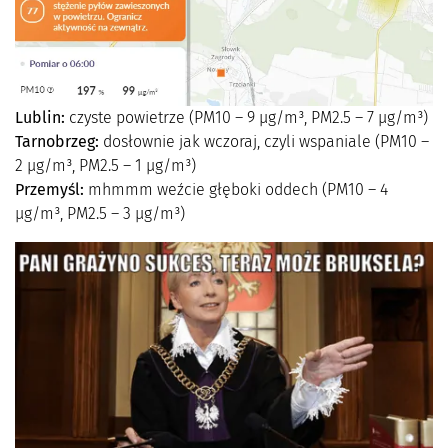
Lublin:
czyste powietrze (PM10 – 9 µg/m³, PM2.5 – 7 µg/m³)
Tarnobrzeg:
dosłownie jak wczoraj, czyli wspaniale (PM10 –
2 µg/m³, PM2.5 – 1 µg/m³)
Przemyśl:
mhmmm weźcie głęboki oddech (PM10 – 4
µg/m³, PM2.5 – 3 µg/m³)