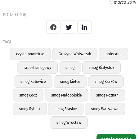
11 marca 2019
PODZIEL SIĘ
TAGI
czyste powietrze
Grażyna Wolszczak
polecane
raport smogowy
smog
smog Białystok
smog Katowice
smog kielce
smog Kraków
smog Łódź
smog Małopolskie
smog Poznań
smog Rybnik
smog Śląskie
smog Warszawa
smog Wrocław