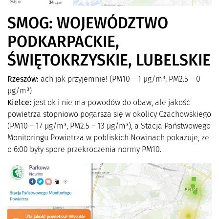
SMOG: WOJEWÓDZTWO
PODKARPACKIE,
ŚWIĘTOKRZYSKIE, LUBELSKIE
Rzeszów:
ach jak przyjemnie! (PM10 – 1 µg/m³, PM2.5 – 0
µg/m³)
Kielce:
jest ok i nie ma powodów do obaw, ale jakość
powietrza stopniowo pogarsza się w okolicy Czachowskiego
(PM10 – 17 µg/m³, PM2.5 – 13 µg/m³), a Stacja Państwowego
Monitoringu Powietrza w pobliskich Nowinach pokazuje, że
o 6:00 były spore przekroczenia normy PM10.