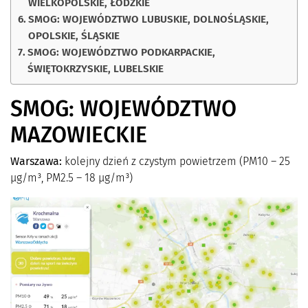
WIELKOPOLSKIE, ŁÓDZKIE
SMOG: WOJEWÓDZTWO LUBUSKIE, DOLNOŚLĄSKIE,
OPOLSKIE, ŚLĄSKIE
SMOG: WOJEWÓDZTWO PODKARPACKIE,
ŚWIĘTOKRZYSKIE, LUBELSKIE
SMOG: WOJEWÓDZTWO
MAZOWIECKIE
Warszawa:
kolejny dzień z czystym powietrzem (PM10 – 25
µg/m³, PM2.5 – 18 µg/m³)