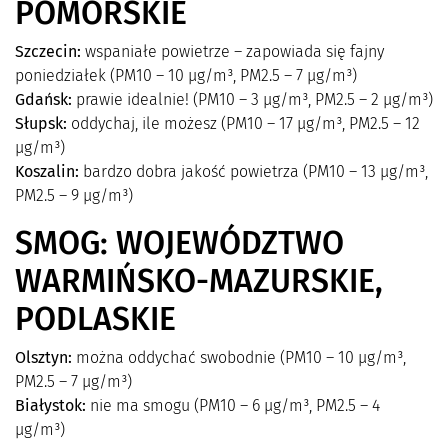
POMORSKIE
Szczecin:
wspaniałe powietrze – zapowiada się fajny
poniedziałek (PM10 – 10 µg/m³, PM2.5 – 7 µg/m³)
Gdańsk:
prawie idealnie! (PM10 – 3 µg/m³, PM2.5 – 2 µg/m³)
Słupsk:
oddychaj, ile możesz (PM10 – 17 µg/m³, PM2.5 – 12
µg/m³)
Koszalin:
bardzo dobra jakość powietrza (PM10 – 13 µg/m³,
PM2.5 – 9 µg/m³)
SMOG: WOJEWÓDZTWO
WARMIŃSKO-MAZURSKIE,
PODLASKIE
Olsztyn:
można oddychać swobodnie (PM10 – 10 µg/m³,
PM2.5 – 7 µg/m³)
Białystok:
nie ma smogu (PM10 – 6 µg/m³, PM2.5 – 4
µg/m³)