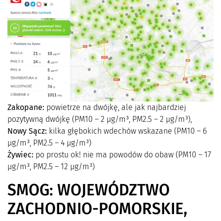
Zakopane:
powietrze na dwójkę, ale jak najbardziej
pozytywną dwójkę (PM10 – 2 µg/m³, PM2.5 – 2 µg/m³),
Nowy Sącz:
kilka głębokich wdechów wskazane (PM10 – 6
µg/m³, PM2.5 – 4 µg/m³)
Żywiec:
po prostu ok! nie ma powodów do obaw (PM10 – 17
µg/m³, PM2.5 – 12 µg/m³)
SMOG: WOJEWÓDZTWO
ZACHODNIO-POMORSKIE,