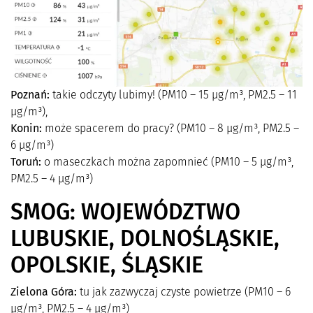
Poznań:
takie odczyty lubimy! (PM10 – 15 µg/m³, PM2.5 – 11
µg/m³),
Konin:
może spacerem do pracy? (PM10 – 8 µg/m³, PM2.5 –
6 µg/m³)
Toruń:
o maseczkach można zapomnieć (PM10 – 5 µg/m³,
PM2.5 – 4 µg/m³)
SMOG: WOJEWÓDZTWO
LUBUSKIE, DOLNOŚLĄSKIE,
OPOLSKIE, ŚLĄSKIE
Zielona Góra:
tu jak zazwyczaj czyste powietrze (PM10 – 6
µg/m³, PM2.5 – 4 µg/m³)