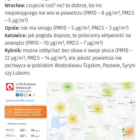
Wrocław:
czujecie coś? nic! to dobrze, bo nic
niepokojącego nie wisi w powietrzu (PM10 – 8 µg/m³, PM2.5
– 5 µg/m³)
Opole:
nie ma smogu (PM10 – 5 µg/m³, PM2.5 – 3 µg/m³)
Katowice:
jak pogoda dopisze, to polecamy aktywność na
zewnątrz (PM10 – 10 µg/m³, PM2.5 – 7 µg/m³)
Rybnik:
można oddychać bez obaw o swoje płuca (PM10 –
22 µg/m³, PM2.5 – 14 µg/m³), ale jakość powietrza nie
zachwyca w pobliskim Wodzisławiu Śląskim, Pszowie, Syryni
czy Lubomi.