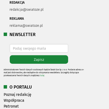
REDAKCJA
redakcja@swiatoze.pl
REKLAMA
reklama@swiatoze.pl
NEWSLETTER
Administratorem Twoich danych osobowych będzie Świat Oze Sp. z o.o. Podanie adresu e-
mail jest dobrowolne, ale niezbędne do otrzymania newslettera. Szczegóły dotyczące
przetwarzania Twoich danych znajdziesz
tutaj
O PORTALU
Poznaj redakcję
Współpraca
Patronat