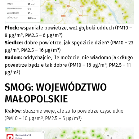
Płock:
wspaniałe powietrze, weź głęboki oddech (PM10 –
8 µg/m³, PM2.5 – 6 µg/m³)
Siedlce:
dobre powietrze, jak spędzicie dzień? (PM10 – 23
µg/m³, PM2.5 – 16 µg/m³)
Radom:
oddychajcie, ile możecie, nie wiadomo jak długo
powietrze będzie tak dobre (PM10 – 16 µg/m³, PM2.5 – 11
µg/m³)
SMOG: WOJEWÓDZTWO
MAŁOPOLSKIE
Kraków:
strasznie wieje, ale za to powietrze czyściutkie
(PM10 – 10 µg/m³, PM2.5 – 6 µg/m³)