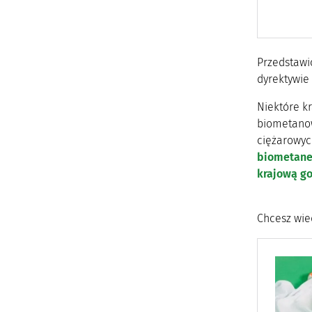
Przedstawi
dyrektywie 
Niektóre kr
biometanow
ciężarowyc
biometan
krajową g
Chcesz wie