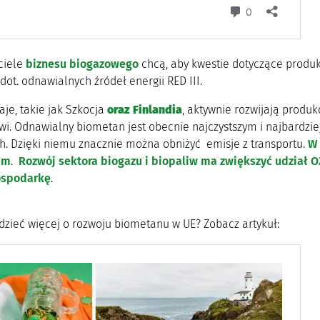
ciele
biznesu biogazowego
chcą, aby kwestie dotyczące produk
dot. odnawialnych źródeł energii RED III.
aje, takie jak Szkocja
oraz Finlandia
, aktywnie rozwijają produk
i. Odnawialny biometan jest obecnie najczystszym i najbardz
h. Dzięki niemu znacznie można obniżyć emisje z transportu.
W 
em
.
Rozwój sektora biogazu i biopaliw ma zwiększyć udział 
ospodarkę
.
dzieć więcej o rozwoju biometanu w UE? Zobacz artykuł: