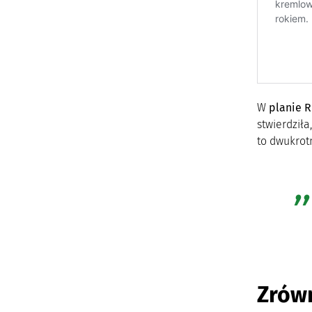
W
planie 
stwierdził
to dwukrot
Zrów