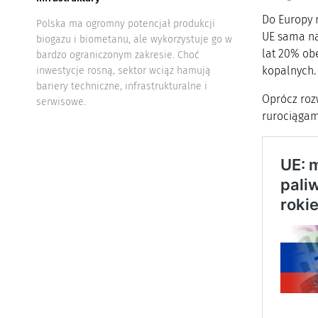
Do Europy 
Polska ma ogromny potencjał produkcji
UE sama na
biogazu i biometanu, ale wykorzystuje go w
lat 20% ob
bardzo ograniczonym zakresie. Choć
kopalnych.
inwestycje rosną, sektor wciąż hamują
bariery techniczne, infrastrukturalne i
Oprócz roz
serwisowe.
rurociągam