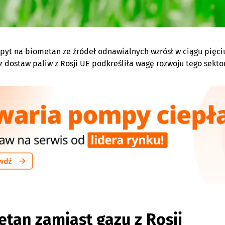
pyt na biometan ze źródeł odnawialnych wzrósł w ciągu pięciu 
 z dostaw paliw z Rosji UE podkreśliła wagę rozwoju tego sekt
tan zamiast gazu z Rosji