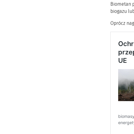
Biometan p
biogazu lub
Oprócz nagł