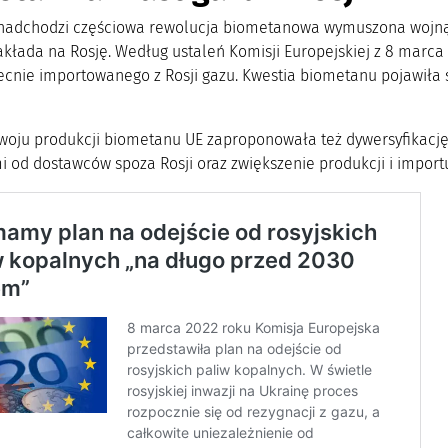
nadchodzi częściowa rewolucja biometanowa wymuszona wojną 
kłada na Rosję. Według ustaleń Komisji Europejskiej z 8 marca
ecnie importowanego z Rosji gazu. Kwestia biometanu pojawiła s
woju produkcji biometanu UE zaproponowała też dywersyfikację
i od dostawców spoza Rosji oraz zwiększenie produkcji i import